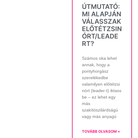
ÚTMUTATÓ:
MI ALAPJÁN
VÁLASSZAK
ELŐTÉTZSIN
ÓRT/LEADE
RT?
Számos oka lehet
annak, hogy a
pontyhorgász
szerelékedbe
valamilyen előtétzsi
nórt (leader-t) iktass
be – ez lehet egy
más
szakítószilárdságú
vagy más anyagú
TOVÁBB OLVASOM »