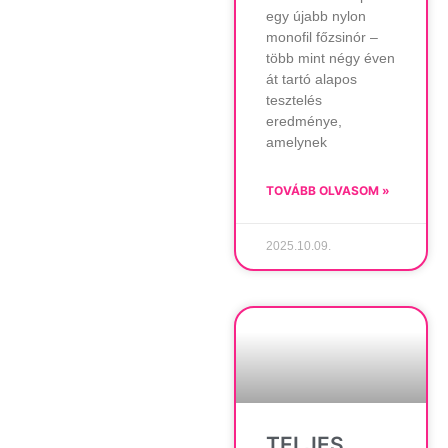
egy újabb nylon
monofil főzsinór –
több mint négy éven
át tartó alapos
tesztelés
eredménye,
amelynek
TOVÁBB OLVASOM »
2025.10.09.
TELJES