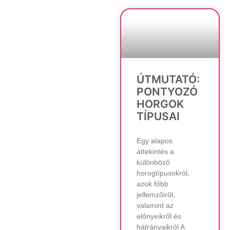
ÚTMUTATÓ:
PONTYOZÓ
HORGOK
TÍPUSAI
Egy alapos
áttekintés a
különböző
horogtípusokról,
azok főbb
jellemzőiről,
valamint az
előnyeikről és
hátrányaikról A