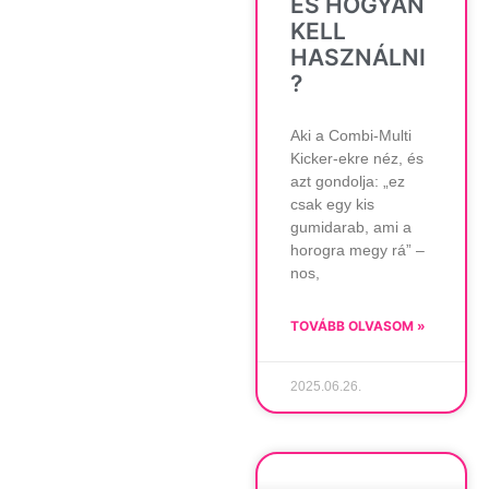
ÉS HOGYAN
KELL
HASZNÁLNI
?
Aki a Combi-Multi
Kicker-ekre néz, és
azt gondolja: „ez
csak egy kis
gumidarab, ami a
horogra megy rá” –
nos,
TOVÁBB OLVASOM »
2025.06.26.