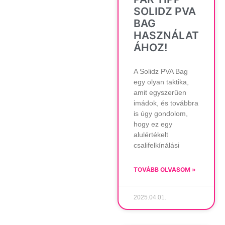
SOLIDZ PVA
BAG
HASZNÁLAT
ÁHOZ!
A Solidz PVA Bag
egy olyan taktika,
amit egyszerűen
imádok, és továbbra
is úgy gondolom,
hogy ez egy
alulértékelt
csalifelkínálási
TOVÁBB OLVASOM »
2025.04.01.