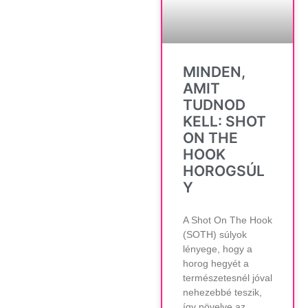
MINDEN,
AMIT
TUDNOD
KELL: SHOT
ON THE
HOOK
HOROGSÚL
Y
A Shot On The Hook
(SOTH) súlyok
lényege, hogy a
horog hegyét a
természetesnél jóval
nehezebbé teszik,
így növelve az