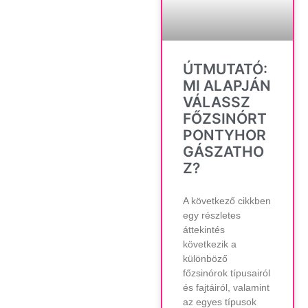
ÚTMUTATÓ:
MI ALAPJÁN
VÁLASSZ
FŐZSINÓRT
PONTYHOR
GÁSZATHO
Z?
A következő cikkben
egy részletes
áttekintés
következik a
különböző
főzsinórok típusairól
és fajtáiról, valamint
az egyes típusok