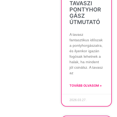
TAVASZI
PONTYHOR
GÁSZ
ÚTMUTATÓ
A tavasz
fantasztikus időszak
a pontyhorgászatra,
és ilyenkor igazán
fogósak lehetnek a
halak, ha mindent
jól csinálsz. A tavasz
az
TOVÁBB OLVASOM »
2026.03.27.