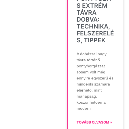
S EXTRÉM
TÁVRA
DOBVA:
TECHNIKA,
FELSZERELÉ
S, TIPPEK
A dobással nagy
távra történő
pontyhorgászat
sosem volt még
ennyire egyszerű és
mindenki számára
elérhető, mint
manapság,
köszönhetően a
modern
TOVÁBB OLVASOM »