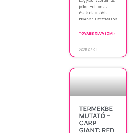
kagylós, szardíniás
jelleg volt és az
évek alatt több
kisebb változtatáson
TOVÁBB OLVASOM »
2025.02.01.
TERMÉKBE
MUTATÓ –
CARP
GIANT: RED