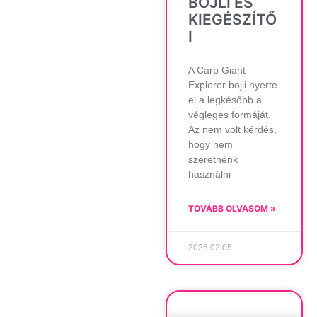
BOJLI ÉS
KIEGÉSZÍTŐ
I
A Carp Giant
Explorer bojli nyerte
el a legkésőbb a
végleges formáját.
Az nem volt kérdés,
hogy nem
szeretnénk
használni
TOVÁBB OLVASOM »
2025.02.05.