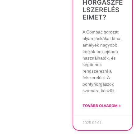
HORGÁSZFE
LSZERELÉS
EIMET?
A Compac sorozat
olyan táskákat kínál,
amelyek nagyobb
táskák belsejében
használhatók, és
segítenek
rendszerezni a
felszerelést. A
pontyhorgászok
számára készült
TOVÁBB OLVASOM »
2025.02.01.