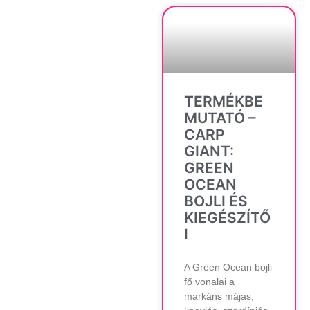
TERMÉKBE
MUTATÓ –
CARP
GIANT:
GREEN
OCEAN
BOJLI ÉS
KIEGÉSZÍTŐ
I
A Green Ocean bojli
fő vonalai a
markáns májas,