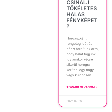
CSINÁLJ
TÖKÉLETES
HALAS
FÉNYKÉPET
?
Horgászként
rengeteg időt és
pénzt fordítunk arra,
hogy halat fogjunk,
így amikor végre
sikerül horogra
keríteni egy nagy
vagy különösen
TOVÁBB OLVASOM »
2025.07.25.