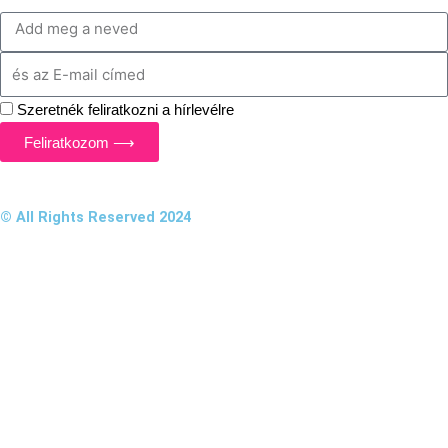
Add
meg
Add
a
meg
neve
Szeretnék feliratkozni a hírlevélre
az
email
Feliratkozom ⟶
címed
© All Rights Reserved 2024