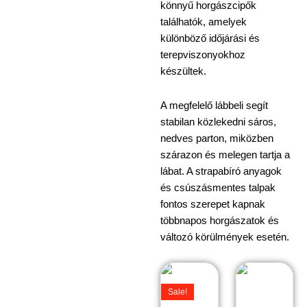
könnyű horgászcipők
találhatók, amelyek
különböző időjárási és
terepviszonyokhoz
készültek.
A megfelelő lábbeli segít
stabilan közlekedni sáros,
nedves parton, miközben
szárazon és melegen tartja a
lábat. A strapabíró anyagok
és csúszásmentes talpak
fontos szerepet kapnak
többnapos horgászatok és
változó körülmények esetén.
Original
Current
Ennek
Ennek
price
price
a
a
Sale!
was:
is:
terméknek
termékne