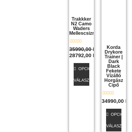
35990,00 Ft.
28792,00 Ft.
több
több
variációja
variációja
Trakkker
van.
van.
N2 Camo
A
A
Waders
Mellescsizma
változatok
változato
a
a
Korda
Értékelés:
termékoldalon
termékol
35990,00
Ft
0
Drykore
28792,00
Ft
választhatók
választha
/
Trainer |
5
Dark
ki
ki
Black
OPCIÓK
Fekete
Vízálló
VÁLASZTÁSA
Horgász
Cipő
Értékelés:
34990,00
Ft
0
/
5
OPCIÓK
VÁLASZTÁS