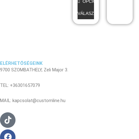
OPCIÓK
VÁLASZTÁSA
ELÉRHETŐSÉGEINK
9700 SZOMBATHELY, Zeli Major 3.
TEL: +36301657079
MAIL: kapcsolat@customline.hu
Tiktok
Facebook
Instagram
Youtube