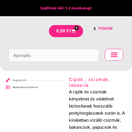
Skip
Szállítási idő: 1-3 munkanap!
to
content
0
FIÓKOM
Kosár
0,00
Ft
Cipők , csizmák,
Regisztráció
lábbelik
Bejelentkezés/fiókom
A cipők és csizmák
kényelmet és védelmet
biztosítanak hosszabb
pontyhorgászatok során is. A
kínálatban vízálló csizmák,
bakancsok, papucsok és