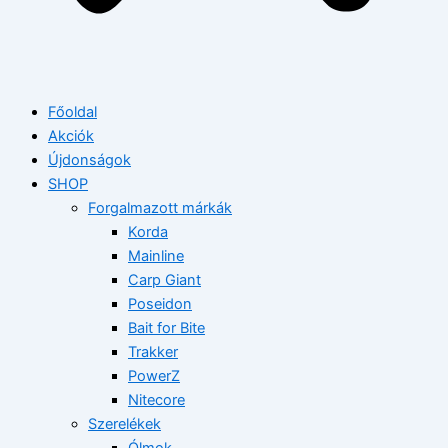
Főoldal
Akciók
Újdonságok
SHOP
Forgalmazott márkák
Korda
Mainline
Carp Giant
Poseidon
Bait for Bite
Trakker
PowerZ
Nitecore
Szerelékek
Ólmok