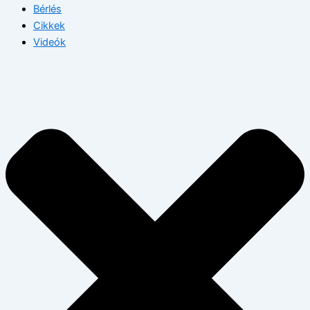
Bérlés
Cikkek
Videók