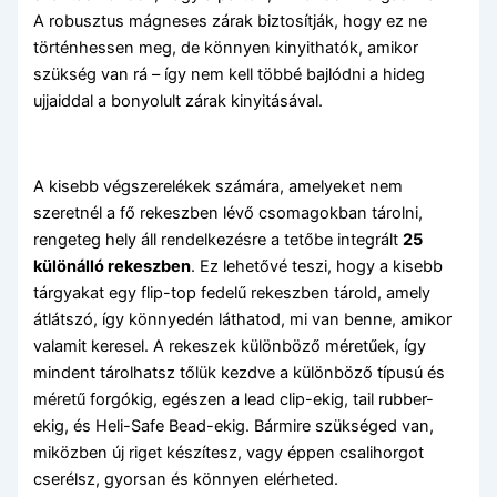
A robusztus mágneses zárak biztosítják, hogy ez ne
történhessen meg, de könnyen kinyithatók, amikor
szükség van rá – így nem kell többé bajlódni a hideg
ujjaiddal a bonyolult zárak kinyitásával.
A kisebb végszerelékek számára, amelyeket nem
szeretnél a fő rekeszben lévő csomagokban tárolni,
rengeteg hely áll rendelkezésre a tetőbe integrált
25
különálló rekeszben
. Ez lehetővé teszi, hogy a kisebb
tárgyakat egy flip-top fedelű rekeszben tárold, amely
átlátszó, így könnyedén láthatod, mi van benne, amikor
valamit keresel. A rekeszek különböző méretűek, így
mindent tárolhatsz tőlük kezdve a különböző típusú és
méretű forgókig, egészen a lead clip-ekig, tail rubber-
ekig, és Heli-Safe Bead-ekig. Bármire szükséged van,
miközben új riget készítesz, vagy éppen csalihorgot
cserélsz, gyorsan és könnyen elérheted.