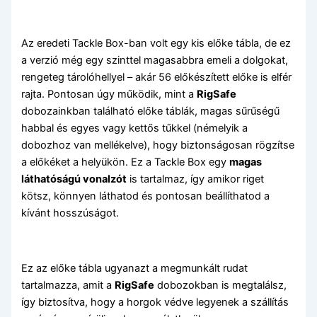
Az eredeti Tackle Box-ban volt egy kis előke tábla, de ez
a verzió még egy szinttel magasabbra emeli a dolgokat,
rengeteg tárolóhellyel – akár 56 előkészített előke is elfér
rajta. Pontosan úgy működik, mint a
RigSafe
dobozainkban található előke táblák, magas sűrűségű
habbal és egyes vagy kettős tűkkel (némelyik a
dobozhoz van mellékelve), hogy biztonságosan rögzítse
a előkéket a helyükön. Ez a Tackle Box egy
magas
láthatóságú vonalzót
is tartalmaz, így amikor riget
kötsz, könnyen láthatod és pontosan beállíthatod a
kívánt hosszúságot.
Ez az előke tábla ugyanazt a megmunkált rudat
tartalmazza, amit a
RigSafe
dobozokban is megtalálsz,
így biztosítva, hogy a horgok védve legyenek a szállítás