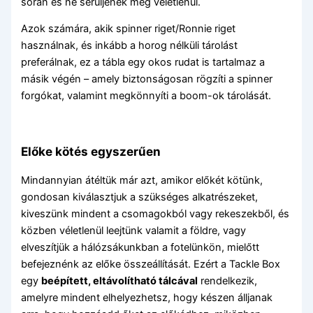
során és ne sérüljenek meg véletlenül.
Azok számára, akik spinner riget/Ronnie riget
használnak, és inkább a horog nélküli tárolást
preferálnak, ez a tábla egy okos rudat is tartalmaz a
másik végén – amely biztonságosan rögzíti a spinner
forgókat, valamint megkönnyíti a boom-ok tárolását.
Előke kötés egyszerűen
Mindannyian átéltük már azt, amikor előkét kötünk,
gondosan kiválasztjuk a szükséges alkatrészeket,
kiveszünk mindent a csomagokból vagy rekeszekből, és
közben véletlenül leejtünk valamit a földre, vagy
elveszítjük a hálózsákunkban a fotelünkön, mielőtt
befejeznénk az előke összeállítását. Ezért a Tackle Box
egy
beépített, eltávolítható tálcával
rendelkezik,
amelyre mindent elhelyezhetsz, hogy készen álljanak