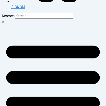
FIÓKOM
Keresés
×