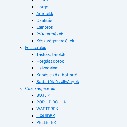
Horgok
Aprócikk
Csalizás
Zsinórok
PVA termékek
Kész végszerelékek
Felszerelés
Táskák, tárolók
Horgászbotok
Halvédelem
Kapásjelzők, bottartók
Bottartók és állványok
Csalizás, etetés
BOJLIK
POP UP BOJLIK
WAFTEREK
LIQUIDEK
PELLETEK