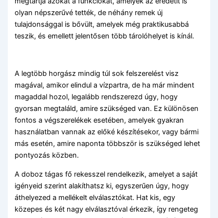
megtartja azokat a funkciókat, amelyek az eredetit is
olyan népszerűvé tették, de néhány remek új
tulajdonsággal is bővült, amelyek még praktikusabbá
teszik, és emellett jelentősen több tárolóhelyet is kínál.
A legtöbb horgász mindig túl sok felszerelést visz
magával, amikor elindul a vízpartra, de ha már mindent
magaddal hozol, legalább rendszerezd úgy, hogy
gyorsan megtaláld, amire szükséged van. Ez különösen
fontos a végszerelékek esetében, amelyek gyakran
használatban vannak az előké készítésekor, vagy bármi
más esetén, amire naponta többször is szükséged lehet
pontyozás közben.
A doboz tágas fő rekesszel rendelkezik, amelyet a saját
igényeid szerint alakíthatsz ki, egyszerűen úgy, hogy
áthelyezed a mellékelt elválasztókat. Hat kis, egy
közepes és két nagy elválasztóval érkezik, így rengeteg