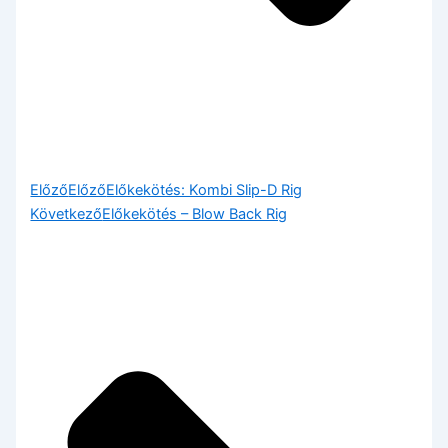
Előző
Előző
Előkekötés: Kombi Slip-D Rig
Következő
Előkekötés – Blow Back Rig