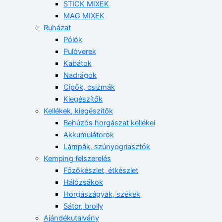
STICK MIXEK
MAG MIXEK
Ruházat
Pólók
Pulóverek
Kabátok
Nadrágok
Cipők, csizmák
Kiegészítők
Kellékek, kiegészítők
Behúzós horgászat kellékei
Akkumulátorok
Lámpák, szúnyogriasztók
Kemping felszerelés
Főzőkészlet, étkészlet
Hálózsákok
Horgászágyak, székek
Sátor, brolly
Ajándékutalvány