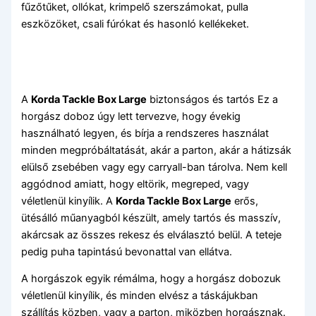
fűzőtűket, ollókat, krimpelő szerszámokat, pulla
eszközöket, csali fúrókat és hasonló kellékeket.
A
Korda Tackle Box Large
biztonságos és tartós Ez a
horgász doboz úgy lett tervezve, hogy évekig
használható legyen, és bírja a rendszeres használat
minden megpróbáltatását, akár a parton, akár a hátizsák
elülső zsebében vagy egy carryall-ban tárolva. Nem kell
aggódnod amiatt, hogy eltörik, megreped, vagy
véletlenül kinyílik. A
Korda Tackle Box Large
erős,
ütésálló műanyagból készült, amely tartós és masszív,
akárcsak az összes rekesz és elválasztó belül. A teteje
pedig puha tapintású bevonattal van ellátva.
A horgászok egyik rémálma, hogy a horgász dobozuk
véletlenül kinyílik, és minden elvész a táskájukban
szállítás közben, vagy a parton, miközben horgásznak.