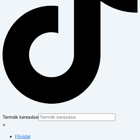
Termék keresése
×
Főoldal