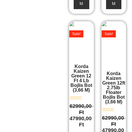
M
M
Original
Current
Original
Curre
price
price
price
price
Sale!
Sale!
was:
is:
was:
is:
62990,00 Ft.
47990,00 Ft.
62990,00 Ft.
47990,
Korda
Kaizen
Korda
Green 12
Kaizen
Ft 4 Lb
Green 12ft
Bojlis Bot
2.75lb
(3,66 M)
Floater
Bojlis Bot
(3,66 M)
É
62990,00
r
Ft
t
É
é
62990,00
47990,00
r
k
Ft
Ft
t
e
é
l
47990,00