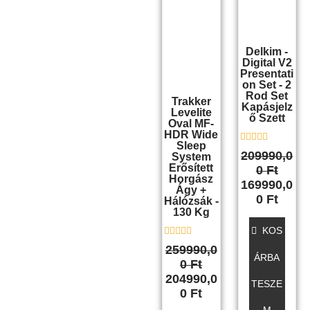
Delkim -
Digital V2
Presentati
On Set - 2
Rod Set
Trakker
Kapásjelz
Levelite
Ő Szett
Oval MF-
HDR Wide
Sleep
É
209990,0
System
r
Erősített
0
Ft
t
Horgász
é
169990,0
Ágy +
k
0
Ft
e
Hálózsák -
l
130 Kg
é
s
KOS
:
É
259990,0
0
r
ÁRBA
/
0
Ft
t
5
é
204990,0
TESZE
k
0
Ft
e
l