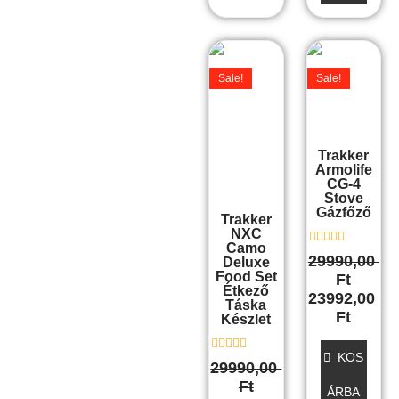
Original
Current
Original
Curre
price
price
price
price
Sale!
Sale!
was:
is:
was:
is:
29990,00 Ft.
23992,00 Ft.
29990,00 Ft.
23992,
Trakker
Armolife
CG-4
Stove
Gázfőző
Trakker
NXC
Camo
É
29990,00
Deluxe
r
Food Set
Ft
t
Étkező
é
23992,00
Táska
k
Ft
e
Készlet
l
é
s
KOS
É
29990,00
:
r
0
Ft
t
ÁRBA
/