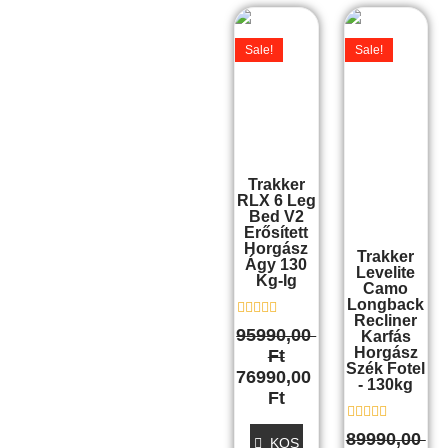
Original
Current
Original
Curre
price
price
price
price
Sale!
Sale!
was:
is:
was:
is:
95990,00 Ft.
76990,00 Ft.
89990,00 Ft.
69490,
Trakker
RLX 6 Leg
Bed V2
Erősített
Horgász
Trakker
Ágy 130
Levelite
Kg-Ig
Camo
Longback
Recliner
É
95990,00
Karfás
r
Horgász
Ft
t
Szék Fotel
é
76990,00
- 130kg
k
Ft
e
l
é
É
89990,00
s
KOS
r