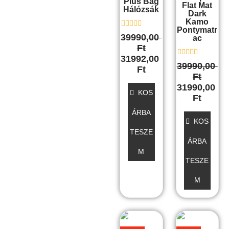
Plus Bag
Flat Mat
Hálózsák
Dark
Kamo
Pontymatr
É
39990,00
Ac
r
Ft
t
é
31992,00
k
É
39990,00
Ft
e
r
Ft
l
t
é
é
31990,00
s
k
KOS
Ft
:
e
0
l
ÁRBA
/
é
5
s
KOS
:
TESZE
0
ÁRBA
/
5
M
TESZE
M
Original
Current
Original
Curre
Ennek
price
price
price
price