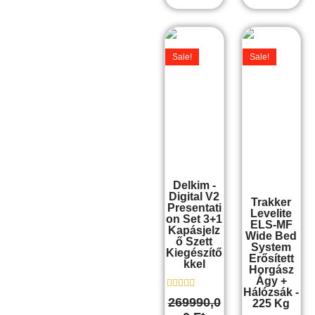
Original
Current
Original
Curre
price
price
price
price
Sale!
Sale!
was:
is:
was:
is:
269990,00 Ft.
228990,00 Ft.
275990,00 F
21999
Delkim -
Digital V2
Trakker
Presentati
Levelite
On Set 3+1
ELS-MF
Kapásjelz
Wide Bed
Ő Szett
System
Kiegészítő
Erősített
Kkel
Horgász
Ágy +
Hálózsák -
É
269990,0
225 Kg
r