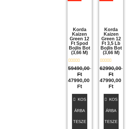
was:
is:
was:
is:
59490,00 Ft.
47990,00 Ft.
62990,00 Ft.
47990,
Korda
Korda
Kaizen
Kaizen
Green 12
Green 12
Ft Spod
Ft 3,5 Lb
Bojlis Bot
Bojlis Bot
(3,66 M)
(3,66 M)
É
É
59490,00
62990,00
r
r
Ft
Ft
t
t
é
é
47990,00
47990,00
k
k
Ft
Ft
e
e
l
l
é
é
s
s
KOS
KOS
:
:
0
0
ÁRBA
ÁRBA
/
/
5
5
TESZE
TESZE