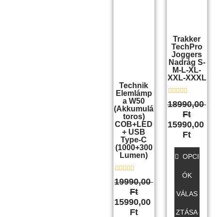
variációja
van.
A
Trakker
változato
TechPro
a
Joggers
Nadrág S-
termékol
M-L-XL-
választha
XXL-XXXL
Technik
ki
Elemlámp
A W50
É
18990,00
r
(akkumulá
Ft
t
Toros)
é
15990,00
COB+LED
k
+ USB
Ft
e
Type-C
l
(1000+300
é
Lumen)
s
OPCI
:
0
ÓK
/
É
19990,00
5
r
Ft
t
VÁLAS
é
15990,00
k
Ft
ZTÁSA
e