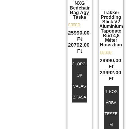
NXG
változatok
Bedchair
Bag Ágy
Trakker
a
Táska
Prodding
termékoldalon
Stick V2
Alumínium
választhatók
Tapogató
É
25990,00
ki
r
Rúd 4,8
Ft
t
Méter
é
20792,00
Hosszban
k
Ft
e
l
É
é
29990,00
r
s
OPCI
Ft
t
:
é
0
23992,00
k
ÓK
/
Ft
e
5
l
VÁLAS
é
s
KOS
:
ZTÁSA
0
ÁRBA
/
5
TESZE
M