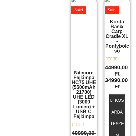
Original
Current
Original
Curre
price
price
price
price
Sale!
Sale!
was:
is:
was:
is:
40990,00 Ft.
34990,00 Ft.
44990,00 Ft.
34990,
Korda
Basix
Carp
Cradle XL
-
Pontybölc
Ső
É
44990,00
r
Nitecore
Ft
t
Fejlámpa
é
34990,00
HC75 UHE
k
Ft
e
(5500mAh
l
21700)
é
UHE LED
s
KOS
(3000
:
Lumen) +
0
USB-C
ÁRBA
/
Fejlámpa
5
TESZE
É
40990,00
M
r