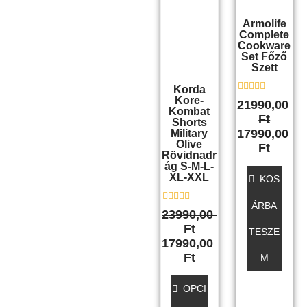
van.
Armolife
A
Complete
változatok
Cookware
Set Főző
a
Szett
termékoldalon
Korda
választhatók
Kore-
É
21990,00
ki
r
Kombat
Ft
t
Shorts
é
17990,00
Military
k
Olive
Ft
e
Rövidnadr
l
Ág S-M-L-
é
XL-XXL
s
KOS
:
0
ÁRBA
/
É
23990,00
5
r
Ft
t
TESZE
é
17990,00
k
Ft
M
e
l
é
s
OPCI
:
0