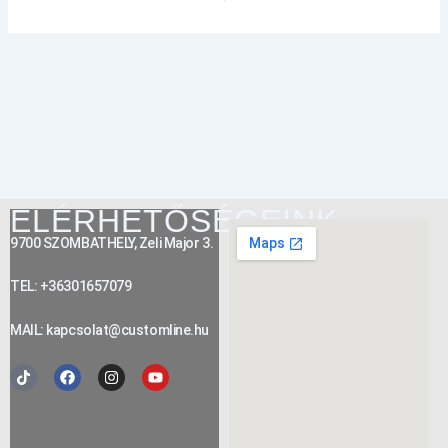
ELÉRHETŐSÉGEINK
9700 SZOMBATHELY, Zeli Major 3.
TEL: +36301657079
MAIL: kapcsolat@customline.hu
Tiktok
Facebook
Instagram
Youtube