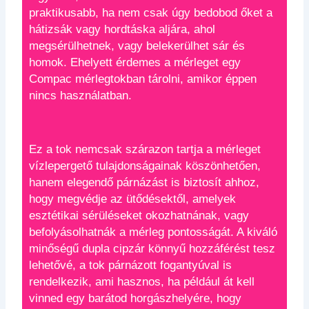
praktikusabb, ha nem csak úgy bedobod őket a
hátizsák vagy hordtáska aljára, ahol
megsérülhetnek, vagy belekerülhet sár és
homok. Ehelyett érdemes a mérleget egy
Compac mérlegtokban tárolni, amikor éppen
nincs használatban.
Ez a tok nemcsak szárazon tartja a mérleget
vízlepergető tulajdonságainak köszönhetően,
hanem elegendő párnázást is biztosít ahhoz,
hogy megvédje az ütődésektől, amelyek
esztétikai sérüléseket okozhatnának, vagy
befolyásolhatnák a mérleg pontosságát. A kiváló
minőségű dupla cipzár könnyű hozzáférést tesz
lehetővé, a tok párnázott fogantyúval is
rendelkezik, ami hasznos, ha például át kell
vinned egy barátod horgászhelyére, hogy