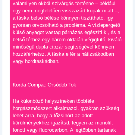
valamilyen okból szivárgás történne – például
egy nem megfelelően visszazárt kupak miatt –,
a táska belső bélése könnyen tisztítható, így
gyorsan orvosolható a probléma. A vízlepergető
külső anyagot vastag párnázás egészíti ki, és a
belső térhez egy három oldalán végigfutó, kiváló
minőségű dupla cipzár segítségével könnyen
hozzáférhetsz. A táska elfér a hátizsákodban
vagy hordtáskádban.
Korda Compac Orsódob Tok
Ha különböző helyszíneken többféle
horgászmódszert alkalmazol, gyakran szükség
lehet arra, hogy a főzsinórt az adott
körülményekhez igazítsd, legyen az monofil,
fonott vagy fluorocarbon. A legtöbben tartanak