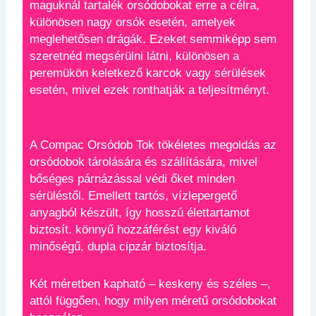
maguknál tartalék orsódobokat erre a célra,
különösen nagy orsók esetén, amelyek
meglehetősen drágák. Ezeket semmiképp sem
szeretnéd megsérülni látni, különösen a
peremükön keletkező karcok vagy sérülések
esetén, mivel ezek ronthatják a teljesítményt.
A Compac Orsódob Tok tökéletes megoldás az
orsódobok tárolására és szállítására, mivel
bőséges párnázással védi őket minden
sérüléstől. Emellett tartós, vízlepergető
anyagból készült, így hosszú élettartamot
biztosít. könnyű hozzáférést egy kiváló
minőségű, dupla cipzár biztosítja.
Két méretben kapható – keskeny és széles –,
attól függően, hogy milyen méretű orsódobokat