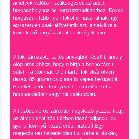
amelyek valóban szükségesek az adott
horgászhelyhez és horgászmódszerhez. Egyes
horgászok több ilyen tokot is használnak, így
egyszerűen csak elővehetik azt, amelyikre a
következő horgászatnál szükségük van.
A tok párnázott, tartós anyagból készült, amely
elég erős ahhoz, hogy elbírja a benne tárolt
súlyt – a Compac Ólomtartó Tok akár ötven
darab, 85 grammos ólmot is képes befogadni.
Emellett védi a környező felszereléseket a
hordtáskádban vagy hátizsákodban.
A húzózsinóros záródás megakadályozza, hogy
az ólmok szállítás közben kiszóródjanak, és
gyors, könnyű hozzáférést biztosít.Egy
megerősített hevederpánt fut körbe a táskán,