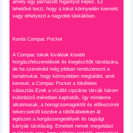
amely egy párnázott fogantyút képez. Ez
lehetővé teszi, hogy a tokot könnyedén kiemeld
vagy elhelyezd a nagyobb táskákban.
Korda Compac Pocket
A Compac tokok kiválóak kisebb
horgászfelszerelések és kiegészítők tárolására,
de ha szeretnéd még jobban rendszerezni a
tartalmukat, hogy könnyebben megtaláld, amit
keresel, a Compac Pocket a tökéletes
választás.Ezek a vízálló cipzáras tárcák három
különböző méretben kaphatók, így mindenre
alkalmasak, a horogcsomagoktól és előkezsinór
tekercsektől kezdve a töltőkábeleken át
egészen a horgászengedélyek és tagsági
kártyák tárolásáig. Emellett remek megoldást