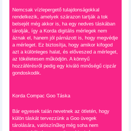
Nemcsak vízlepergető tulajdonságokkal
rendelkezik, amelyek szárazon tartják a tok
belsejét még akkor is, ha egy nedves táskában
tárolják, így a Korda digitális mérlegek nem
áznak el, hanem jól párnázott is, hogy megvédje
a mérleget. Ez biztosítja, hogy amikor kifogod
azt a különleges halat, és előveszed a mérleget,
az tökéletesen működjön. A könnyű
hozzáférésről pedig egy kiváló minőségű cipzár
gondoskodik.
Korda Compac Goo Táska
Bár egyesek talán nevetnek az ötletén, hogy
külön táskát tervezzünk a Goo üvegek
tárolására, valószínűleg még soha nem