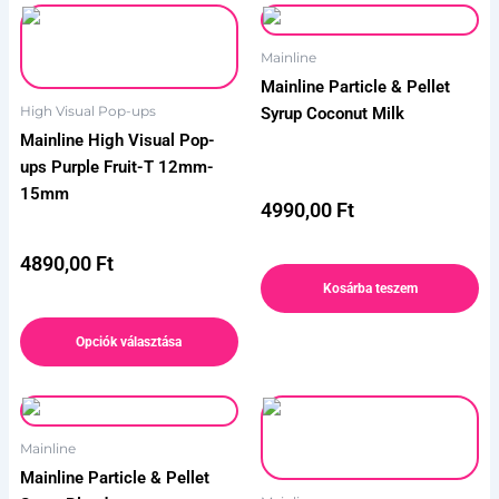
Ennek
a
Mainline
terméknek
Mainline Particle & Pellet
több
High Visual Pop-ups
Syrup Coconut Milk
variációja
Mainline High Visual Pop-
van.
ups Purple Fruit-T 12mm-
A
15mm
változatok
4990,00
Ft
a
termékoldalon
4890,00
Ft
választhatók
Kosárba teszem
ki
Opciók választása
Ennek
a
Mainline
terméknek
Mainline Particle & Pellet
több