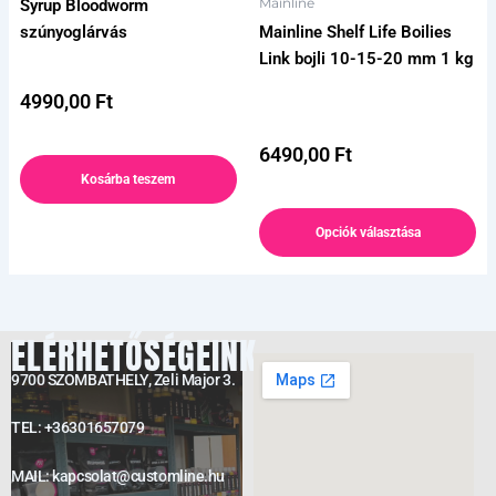
Mainline
Syrup Bloodworm
variációja
szúnyoglárvás
Mainline Shelf Life Boilies
van.
Link bojli 10-15-20 mm 1 kg
A
változatok
4990,00
Ft
a
termékoldalon
6490,00
Ft
választhatók
Kosárba teszem
ki
Opciók választása
ELÉRHETŐSÉGEINK
9700 SZOMBATHELY, Zeli Major 3.
TEL: +36301657079
MAIL: kapcsolat@customline.hu