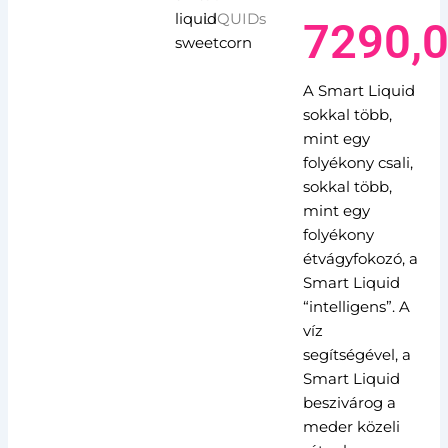
7290,
A Smart Liquid
sokkal több,
mint egy
folyékony csali,
sokkal több,
mint egy
folyékony
étvágyfokozó, a
Smart Liquid
“intelligens”. A
víz
segítségével, a
Smart Liquid
beszivárog a
meder közeli