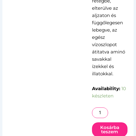
rétegbe,
elterülve az
aljzaton és
függőlegesen
lebegve, az
egész
vízoszlopot
átitatva aminó
savakkal
ízekkel és
illatokkal.
Mainline
Availability:
10
Smart
készleten
Liquid
Sweetcorn
mennyiség
Kosárba
teszem