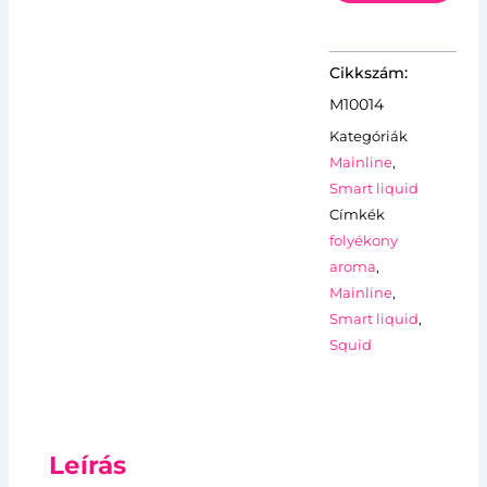
M10014
Kategóriák
Mainline
,
Smart liquid
Címkék
folyékony
aroma
,
Mainline
,
Smart liquid
,
Squid
Leírás