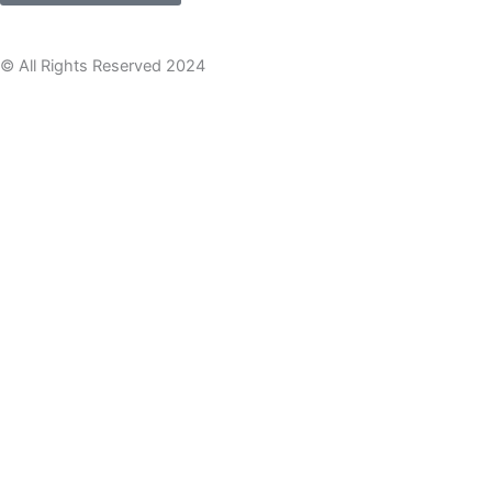
címed
© All Rights Reserved 2024