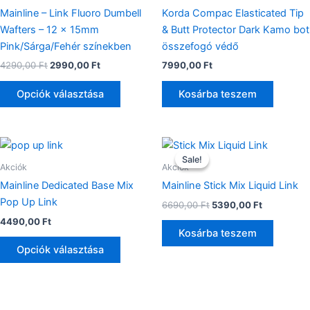
variációja
Mainline – Link Fluoro Dumbell
Korda Compac Elasticated Tip
van.
Wafters – 12 x 15mm
& Butt Protector Dark Kamo bot
A
Pink/Sárga/Fehér színekben
összefogó védő
változatok
4290,00
Ft
2990,00
Ft
7990,00
Ft
a
termékoldalon
Opciók választása
Kosárba teszem
választhatók
ki
Original
Current
Ennek
price
price
Sale!
Sale!
a
was:
is:
Akciók
Akciók
terméknek
6690,00 Ft.
5390,00 Ft
Mainline Dedicated Base Mix
Mainline Stick Mix Liquid Link
több
Pop Up Link
6690,00
Ft
5390,00
Ft
variációja
4490,00
Ft
van.
Kosárba teszem
A
Opciók választása
változatok
a
termékoldalon