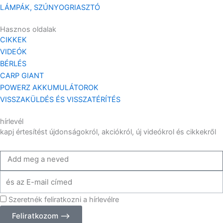
LÁMPÁK, SZÚNYOGRIASZTÓ
Hasznos oldalak
CIKKEK
VIDEÓK
BÉRLÉS
CARP GIANT
POWERZ AKKUMULÁTOROK
VISSZAKÜLDÉS ÉS VISSZATÉRÍTÉS
hírlevél
kapj értesítést újdonságokról, akciókról, új videókrol és cikkekről
Add
meg
Add
a
meg
neve
Szeretnék feliratkozni a hírlevélre
az
email
Feliratkozom ⟶