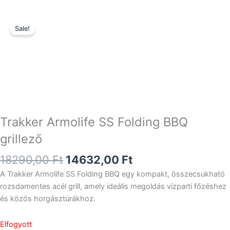
Sale!
Trakker Armolife SS Folding BBQ
grillező
Original
Current
18290,00
Ft
14632,00
Ft
price
price
A Trakker Armolife SS Folding BBQ egy kompakt, összecsukható
was:
is:
rozsdamentes acél grill, amely ideális megoldás vízparti főzéshez
18290,00 Ft.
14632,00 Ft.
és közös horgásztúrákhoz.
Elfogyott