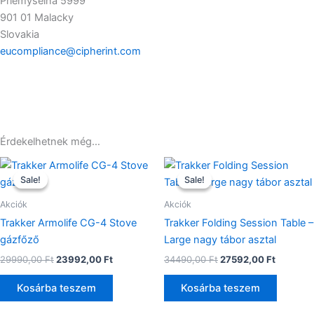
Priemyselná 5999
901 01 Malacky
Slovakia
eucompliance@cipherint.com
Érdekelhetnek még…
Original
Current
Original
Current
price
price
price
price
Sale!
Sale!
Sale!
Sale!
was:
is:
was:
is:
29990,00 Ft.
23992,00 Ft.
34490,00 Ft.
27592,00
Akciók
Akciók
Trakker Armolife CG-4 Stove
Trakker Folding Session Table –
gázfőző
Large nagy tábor asztal
29990,00
Ft
23992,00
Ft
34490,00
Ft
27592,00
Ft
Kosárba teszem
Kosárba teszem