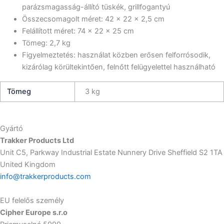
parázsmagasság-állító tüskék, grillfogantyú
Összecsomagolt méret: 42 × 22 × 2,5 cm
Felállított méret: 74 × 22 × 25 cm
Tömeg: 2,7 kg
Figyelmeztetés: használat közben erősen felforrósodik,
kizárólag körültekintően, felnőtt felügyelettel használható
Tömeg
3 kg
Gyártó
Trakker Products Ltd
Unit C5, Parkway Industrial Estate Nunnery Drive Sheffield S2 1TA
United Kingdom
info@trakkerproducts.com
EU felelős személy
Cipher Europe s.r.o