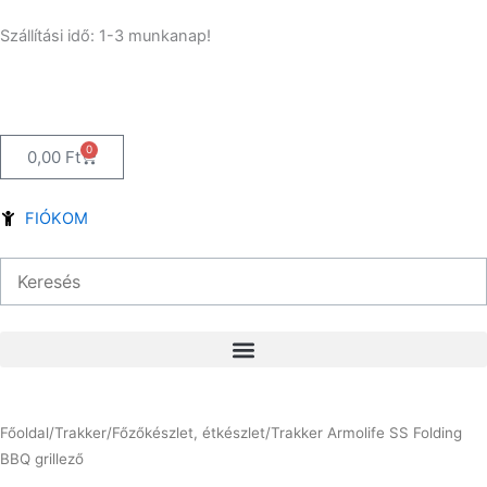
Skip
Szállítási idő: 1-3 munkanap!
to
content
0
Kosár
0,00
Ft
FIÓKOM
Főoldal
/
Trakker
/
Főzőkészlet, étkészlet
/
Trakker Armolife SS Folding
BBQ grillező