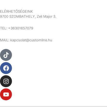
választhatók
ki
ELÉRHETŐSÉGEINK
9700 SZOMBATHELY, Zeli Major 3.
TEL: +36301657079
MAIL: kapcsolat@customline.hu
Tiktok
Facebook
Instagram
Youtube