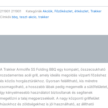
211901
211901
Kategóriák
Akciók
,
Főzőkészlet, étkészlet
,
Trakker
Címkék
bbq
,
teszt-akcio
,
trakker
Leírás
További információk
Gyártói információk
A Trakker Armolife SS Folding BBQ egy kompakt, összecsukható
rozsdamentes acél grill, amely ideális megoldás vízparti főzéshez
és közös horgásztúrákhoz. Gyorsan felállítható, kis méretre
csomagolható, a hosszabb lábak pedig megemelik a sütőfelületet,
így kényelmesebb használatot biztosítanak és segítenek
megelőzni a talaj megperzselését. A nagy központi grillfelület
húsokhoz és zöldségekhez is jól használható, az állítható