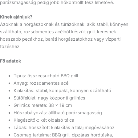
parázsmagasság pedig jobb hőkontrollt tesz lehetővé.
Kinek ajánljuk?
Azoknak a horgászoknak és túrázóknak, akik stabil, könnyen
szállítható, rozsdamentes acélból készült grillt keresnek
hosszabb pecákhoz, baráti horgászatokhoz vagy vízparti
főzéshez.
Fő adatok
Típus: összecsukható BBQ grill
Anyag: rozsdamentes acél
Kialakítás: stabil, kompakt, könnyen szállítható
Sütőfelület: nagy központi grillrács
Grillrács mérete: 38 × 19 cm
Hőszabályozás: állítható parázsmagasság
Kiegészítők: két oldalsó tálca
Lábak: hosszított kialakítás a talaj megóvásához
Csomag tartalma: BBQ grill, cipzáras hordtáska,