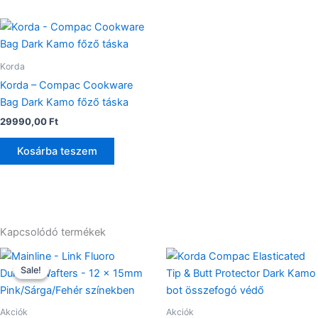
Korda
Korda – Compac Cookware
Bag Dark Kamo főző táska
29990,00
Ft
Kosárba teszem
Kapcsolódó termékek
Original
Current
Ennek
price
price
Sale!
Sale!
a
was:
is:
4290,00 Ft.
2990,00 Ft.
terméknek
több
Akciók
Akciók