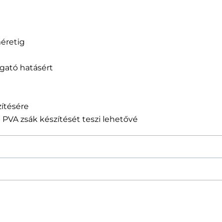
éretig
ogató hatásért
ítésére
VA zsák készítését teszi lehetővé