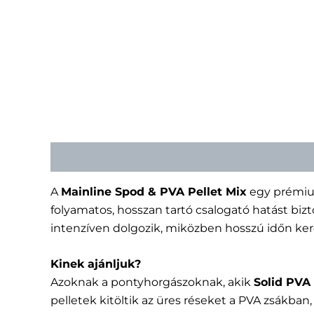
Leírás
További információk
A
Mainline Spod & PVA Pellet Mix
egy prémium
folyamatos, hosszan tartó csalogató hatást biz
intenzíven dolgozik, miközben hosszú időn keres
Kinek ajánljuk?
Azoknak a pontyhorgászoknak, akik
Solid PVA
pelletek kitöltik az üres réseket a PVA zsákb