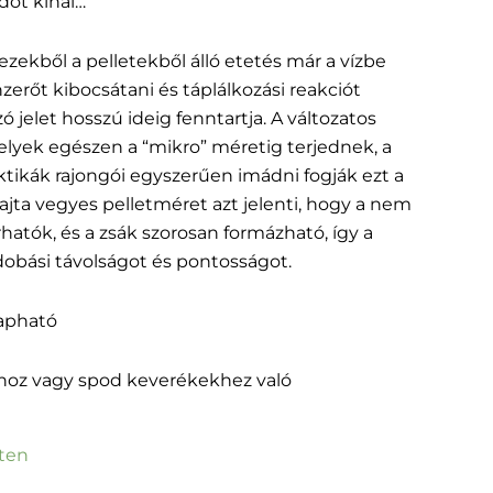
dőt kínál…
 ezekből a pelletekből álló etetés már a vízbe
erőt kibocsátani és táplálkozási reakciót
zó jelet hosszú ideig fenntartja. A változatos
lyek egészen a “mikro” méretig terjednek, a
ktikák rajongói egyszerűen imádni fogják ezt a
fajta vegyes pelletméret azt jelenti, hogy a nem
hatók, és a zsák szorosan formázható, így a
a dobási távolságot és pontosságot.
apható
hoz vagy spod keverékekhez való
eten