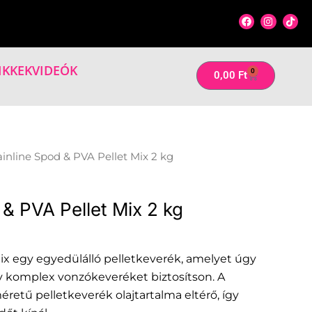
F
I
T
a
n
i
c
s
k
e
t
t
b
a
o
o
g
k
IKKEK
VIDEÓK
0
Kosár
0,00
Ft
o
r
k
a
m
inline Spod & PVA Pellet Mix 2 kg
& PVA Pellet Mix 2 kg
ix egy egyedülálló pelletkeverék, amelyet úgy
gy komplex vonzókeveréket biztosítson. A
éretű pelletkeverék olajtartalma eltérő, így