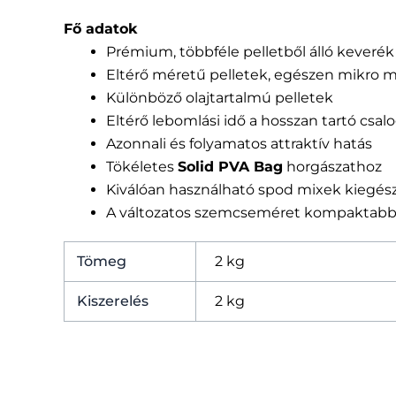
Fő adatok
Prémium, többféle pelletből álló keverék
Eltérő méretű pelletek, egészen mikro m
Különböző olajtartalmú pelletek
Eltérő lebomlási idő a hosszan tartó csal
Azonnali és folyamatos attraktív hatás
Tökéletes
Solid PVA Bag
horgászathoz
Kiválóan használható spod mixek kiegész
A változatos szemcseméret kompaktabb P
Tömeg
2 kg
Kiszerelés
2 kg