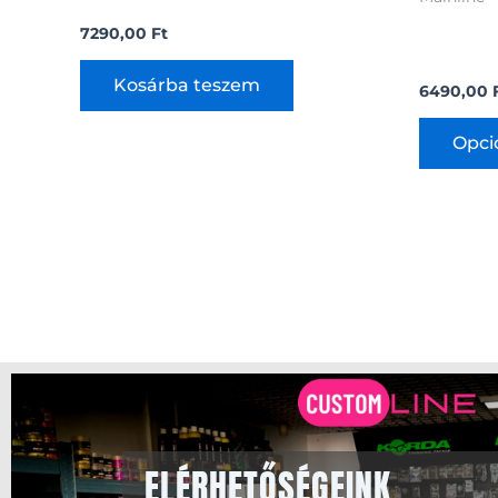
Mainline 
7290,00
Ft
10-15-20
Kosárba teszem
6490,00
Opci
ELÉRHETŐSÉGEINK