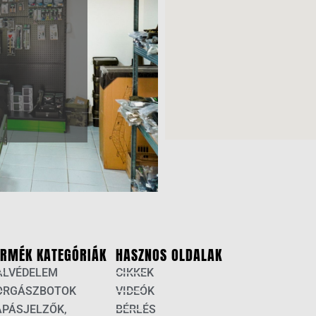
ERMÉK KATEGÓRIÁK
HASZNOS OLDALAK
ALVÉDELEM
CIKKEK
ORGÁSZBOTOK
VIDEÓK
APÁSJELZŐK,
BÉRLÉS