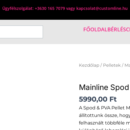
Ügyfélszolgálat: +3630 165 7079 vagy kapcsolat@customline.hu
FŐOLDAL
BÉRLÉS
C
Mainline
Kezdőlap
/
Pelletek
/ Ma
Spod
Pelletek
&
Mainline Spod 
PVA
Pellet
5990,00
Ft
Mix
A Spod & PVA Pellet M
2
állítottunk össze, ho
kg
felhasznált többféle m
mennyiség