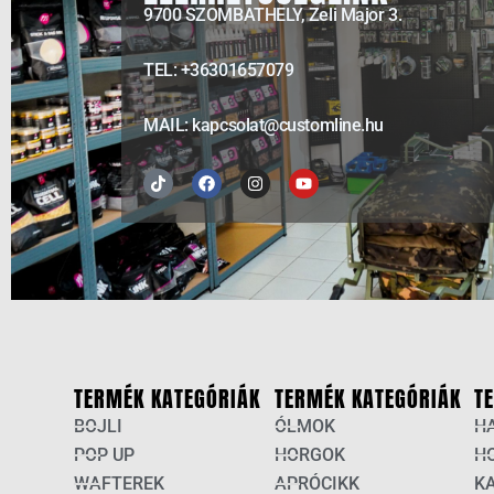
9700 SZOMBATHELY, Zeli Major 3.
TEL: +36301657079
MAIL: kapcsolat@customline.hu
Tiktok
Facebook
Instagram
Youtube
TERMÉK KATEGÓRIÁK
TERMÉK KATEGÓRIÁK
T
BOJLI
ÓLMOK
H
POP UP
HORGOK
H
WAFTEREK
APRÓCIKK
K