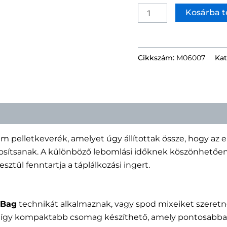
Kosárba 
Cikkszám:
M06007
Kat
 pelletkeverék, amelyet úgy állítottak össze, hogy az e
tosítsanak. A különböző lebomlási időknek köszönhetően 
ztül fenntartja a táplálkozási ingert.
 Bag
technikát alkalmaznak, vagy spod mixeiket szeret
an, így kompaktabb csomag készíthető, amely pontosabb