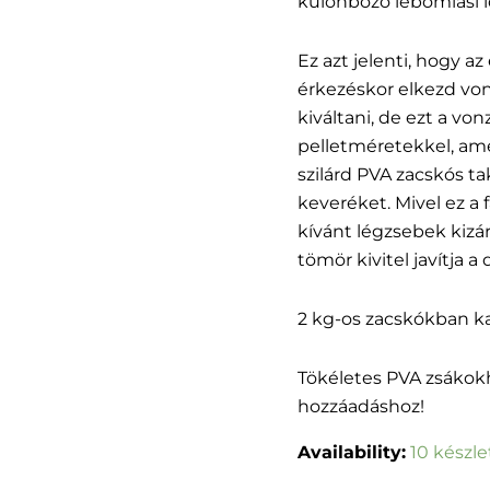
különböző lebomlási i
Ez azt jelenti, hogy az
érkezéskor elkezd vonz
kiváltani, de ezt a von
pelletméretekkel, ame
szilárd PVA zacskós ta
keveréket. Mivel ez a 
kívánt légzsebek kizár
tömör kivitel javítja 
2 kg-os zacskókban k
Tökéletes PVA zsákok
hozzáadáshoz!
Availability:
10 készl