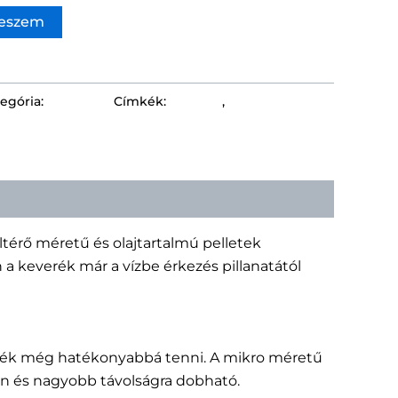
teszem
egória:
Pelletek
Címkék:
Mainline
,
Pellet
ltérő méretű és olajtartalmú pelletek
a keverék már a vízbe érkezés pillanatától
nék még hatékonyabbá tenni. A mikro méretű
an és nagyobb távolságra dobható.