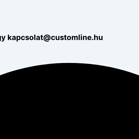
gy kapcsolat@customline.hu