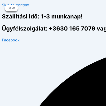
Skip to content
Sale!
Sale!
Sale!
Sale!
Szállítási idő: 1-3 munkanap!
Ügyfélszolgálat: +3630 165 7079 va
Facebook