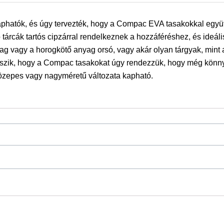
atók, és úgy tervezték, hogy a Compac EVA tasakokkal együt
tárcák tartós cipzárral rendelkeznek a hozzáféréshez, és ideáli
g vagy a horogkötő anyag orsó, vagy akár olyan tárgyak, mint a
 teszik, hogy a Compac tasakokat úgy rendezzük, hogy még könn
özepes vagy nagyméretű változata kapható.