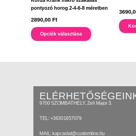
Korda Krank mikro szakállas
variációja
pontyozó horog 2-4-6-8 méretben
van.
3690,
A
2890,00
Ft
Ko
változatok
Opciók választása
a
termékoldalon
választhatók
ki
ELÉRHETŐSÉGEIN
9700 SZOMBATHELY, Zeli Major 3.
TEL: +36301657079
MAIL: kapcsolat@customline.hu