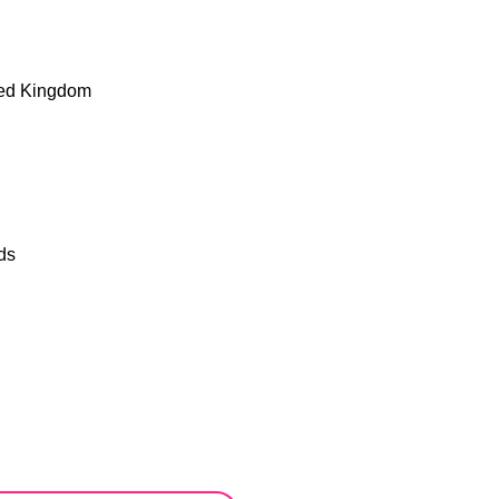
ted Kingdom
ds