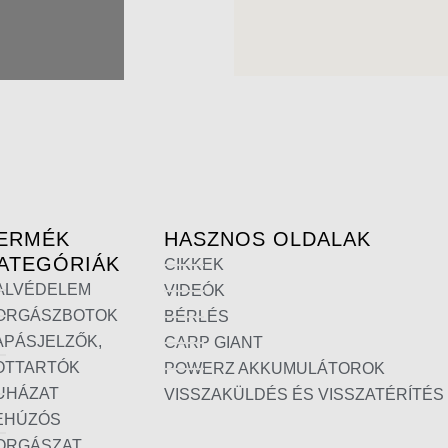
ERMÉK
HASZNOS OLDALAK
ATEGÓRIÁK
CIKKEK
ALVÉDELEM
VIDEÓK
ORGÁSZBOTOK
BÉRLÉS
APÁSJELZŐK,
CARP GIANT
OTTARTÓK
POWERZ AKKUMULÁTOROK
UHÁZAT
VISSZAKÜLDÉS ÉS VISSZATÉRÍTÉS
EHÚZÓS
ORGÁSZAT