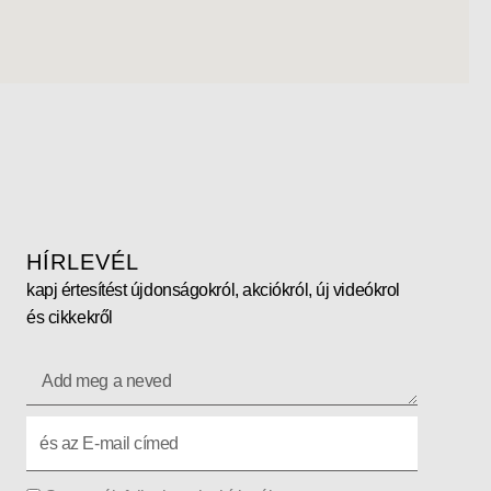
HÍRLEVÉL
kapj értesítést újdonságokról, akciókról, új videókrol
és cikkekről
Add
meg
Add
a
meg
neve
az