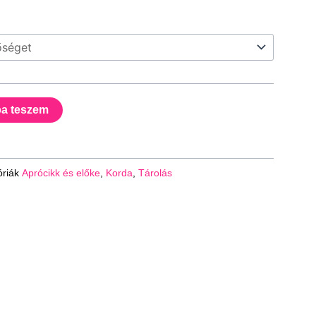
a teszem
riák
Aprócikk és előke
,
Korda
,
Tárolás