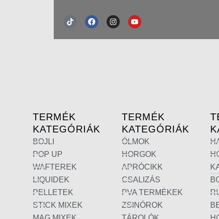
Tiktok
Facebook
Instagram
Youtube
TERMÉK
TERMÉK
T
KATEGÓRIÁK
KATEGÓRIÁK
K
BOJLI
ÓLMOK
H
POP UP
HORGOK
H
WAFTEREK
APRÓCIKK
K
LIQUIDEK
CSALIZÁS
B
PELLETEK
PVA TERMÉKEK
R
STICK MIXEK
ZSINÓROK
B
MAG MIXEK
TÁROLÓK
H