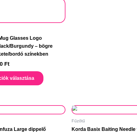
Ennek
a
terméknek
több
variációja
Mug Glasses Logo
van.
Black/Burgundy – bögre
A
kete/bordó színekben
változatok
00
Ft
a
termékoldalon
iók választása
választhatók
ki
Fűzőtű
nfuza Large dippelő
Korda Basix Baiting Needle 