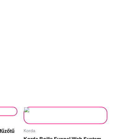
Korda
fűzőtű