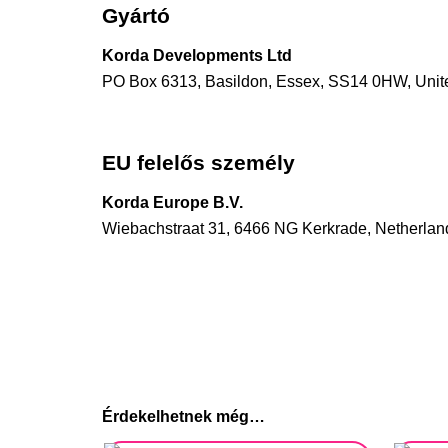
Gyártó
Korda Developments Ltd
PO Box 6313, Basildon, Essex, SS14 0HW, Uni
info@korda.co.uk
EU felelős személy
Korda Europe B.V.
Wiebachstraat 31, 6466 NG Kerkrade, Netherlan
info@korda-eu.com
Érdekelhetnek még…