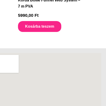
Korda Boilie Funnel Web System –
7 m PVA
5990,00
Ft
Kosárba teszem