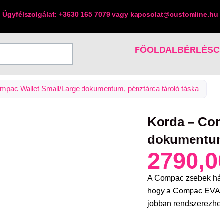
Ügyfélszolgálat: +3630 165 7079 vagy kapcsolat@customline.hu
FŐOLDAL
BÉRLÉS
C
mpac Wallet Small/Large dokumentum, pénztárca tároló táska
Korda – Com
dokumentum,
2790,
A Compac zsebek hár
hogy a Compac EVA t
jobban rendszerezhe