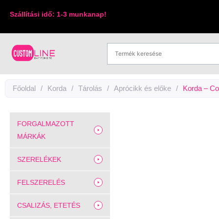
Skip
Szállítási idő: 1-3 munkanap!
to
content
Főoldal
/
Korda
/
Tárolás
/
Aprócikk és előke
/
Korda – Co
FORGALMAZOTT
MÁRKÁK
SZERELÉKEK
FELSZERELÉS
CSALIZÁS, ETETÉS