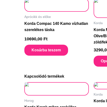
Aprócikk és előke
Korda
Korda Compac 140 Kamo vízhatlan
szerelékes táska
Korda 
Olive/
10690,00
Ft
zöld/fe
3290,
Kosárba teszem
Opc
Kapcsolódó termékek
Ennek
a
Korda
terméknek
Horog
Korda I
több