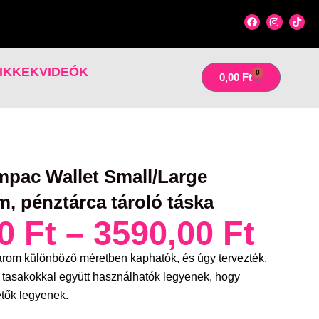
F
I
T
a
n
i
c
s
k
e
t
t
b
a
o
o
g
k
IKKEK
VIDEÓK
0
Kosár
0,00
Ft
o
r
k
a
m
pac Wallet Small/Large
 pénztárca tároló táska
Árt
00
Ft
–
3590,00
Ft
2790
-
om különböző méretben kaphatók, és úgy tervezték,
3590
asakokkal együtt használhatók legyenek, hogy
tők legyenek.