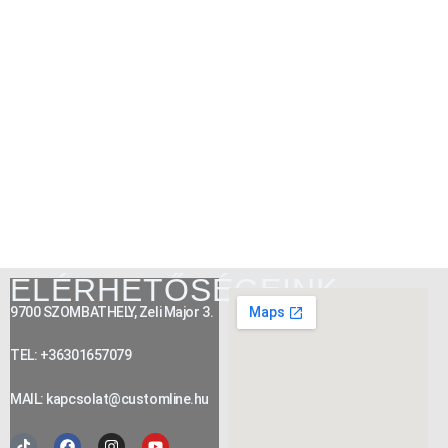
ELÉRHETŐSÉGEINK
9700 SZOMBATHELY, Zeli Major 3.
TEL: +36301657079
MAIL: kapcsolat@customline.hu
Tiktok
Facebook
Instagram
Youtube