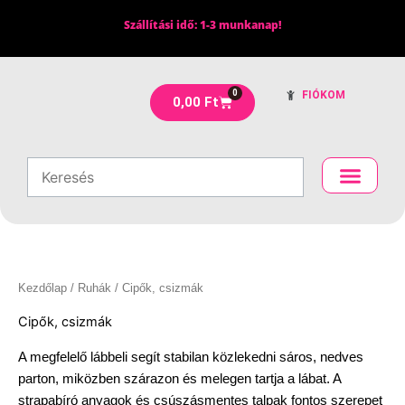
Skip
Szállítási idő: 1-3 munkanap!
to
content
0
FIÓKOM
Kosár
0,00
Ft
Kezdőlap
/
Ruhák
/ Cipők, csizmák
Cipők, csizmák
A megfelelő lábbeli segít stabilan közlekedni sáros, nedves
parton, miközben szárazon és melegen tartja a lábat. A
strapabíró anyagok és csúszásmentes talpak fontos szerepet