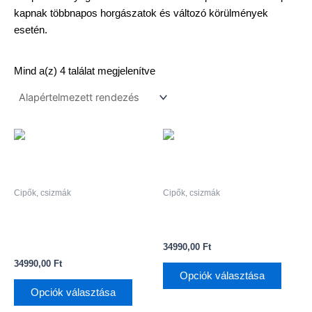
kapnak többnapos horgászatok és változó körülmények
esetén.
Mind a(z) 4 találat megjelenítve
Ennek
Ennek
a
a
terméknek
termé
több
több
Cipők, csizmák
Cipők, csizmák
variációja
variáci
Korda Drykore Trainer | Dark
Korda Drykore Trainer | Dark
van.
van.
Black fekete vízálló horgász
Kamo vízálló horgász cipő
A
A
cipő
34990,00
Ft
változatok
változ
34990,00
Ft
a
a
Opciók választása
termékoldalon
termék
Opciók választása
választhatók
válasz