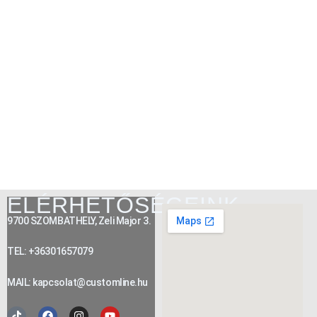
ELÉRHETŐSÉGEINK
9700 SZOMBATHELY, Zeli Major 3.
TEL: +36301657079
MAIL: kapcsolat@customline.hu
Tiktok
Facebook
Instagram
Youtube