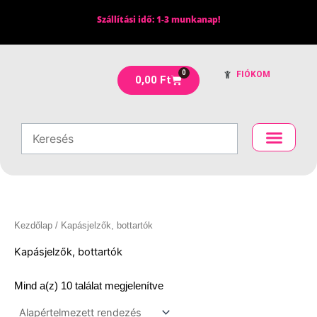
Skip
Szállítási idő: 1-3 munkanap!
to
content
0
FIÓKOM
Kosár
0,00
Ft
Kezdőlap
/ Kapásjelzők, bottartók
Kapásjelzők, bottartók
Mind a(z) 10 találat megjelenítve