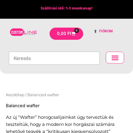
Skip
Szállítási idő: 1-3 munkanap!
to
content
0
FIÓKOM
Kosár
0,00
Ft
Kezdőlap
/ Balanced wafter
Balanced wafter
Az új “Wafter” horogcsalijainkat úgy terveztük és
teszteltük, hogy a modern kor horgászai számára
lehetővé tegyék a “kritikusan kiegyensúlyozott”