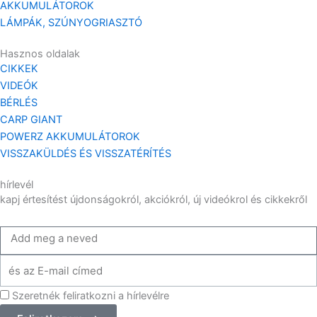
AKKUMULÁTOROK
LÁMPÁK, SZÚNYOGRIASZTÓ
Hasznos oldalak
CIKKEK
VIDEÓK
BÉRLÉS
CARP GIANT
POWERZ AKKUMULÁTOROK
VISSZAKÜLDÉS ÉS VISSZATÉRÍTÉS
hírlevél
kapj értesítést újdonságokról, akciókról, új videókrol és cikkekről
Add
meg
Add
a
meg
neve
Szeretnék feliratkozni a hírlevélre
az
email