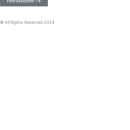
Feliratkozom ⟶
címed
© All Rights Reserved 2024