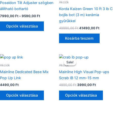
több
Akciók
Poseidon Tilt Adjuster szögben
variációja
állítható bottartó
Korda Kaizen Green 10 ft 3 lb C
van.
bojlis bot (3 m) kerámia
7990,00
Ft
–
9590,00
Ft
A
gyűrűkkel
változatok
Opciók választása
49990,00
Ft
41490,00
Ft
a
termékoldalon
Kosárba teszem
választhatók
ki
Original
Current
Ennek
Enne
price
price
Sale!
Sale!
a
a
was:
is:
Akciók
Akciók
terméknek
4890,00 Ft.
3990,00 F
termé
Mainline Dedicated Base Mix
Mainline High Visual Pop-ups
több
több
Pop Up Link
Scrab IB 12 mm-15 mm
variációja
variác
4490,00
Ft
4890,00
Ft
3990,00
Ft
van.
van.
A
A
Opciók választása
Opciók választása
változatok
válto
a
a
termékoldalon
termé