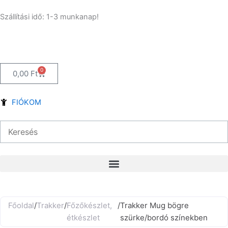
Skip
Szállítási idő: 1-3 munkanap!
to
content
0
Kosár
0,00
Ft
FIÓKOM
Főoldal
/
Trakker
/
Főzőkészlet,
/
Trakker Mug bögre
étkészlet
szürke/bordó színekben