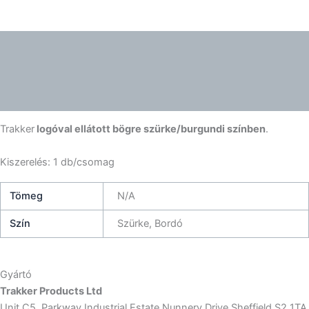
Leírás
További információk
Gyártói információk
Trakker
logóval ellátott bögre szürke/burgundi színben
.
Kiszerelés: 1 db/csomag
Tömeg
N/A
Szín
Szürke, Bordó
Gyártó
Trakker Products Ltd
Unit C5, Parkway Industrial Estate Nunnery Drive Sheffield S2 1TA