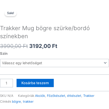
Sale!
Trakker Mug bögre szürke/bordó
színekben
Original
Current
3990,00
Ft
3192,00
Ft
price
price
Trakker
Szín
was:
is:
Mug
3990,00 Ft.
3192,00 Ft.
bögre
szürke/bordó
színekben
mennyiség
Kosárba teszem
SKU
N/A
Kategóriák
Akciók
,
Főzőkészlet, étkészlet
,
Trakker
Címkék
bögre
,
trakker