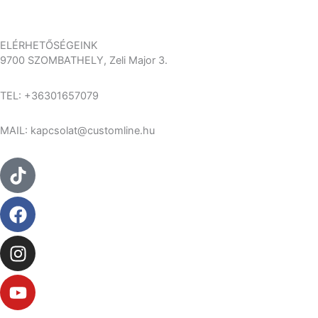
választhatók
válas
ki
ki
ELÉRHETŐSÉGEINK
9700 SZOMBATHELY, Zeli Major 3.
TEL: +36301657079
MAIL: kapcsolat@customline.hu
Tiktok
Facebook
Instagram
Youtube