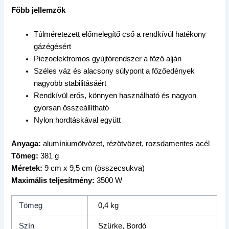
Főbb jellemzők
Túlméretezett előmelegítő cső a rendkívül hatékony
gázégésért
Piezoelektromos gyújtórendszer a főző alján
Széles váz és alacsony súlypont a főzőedények
nagyobb stabilitásáért
Rendkívül erős, könnyen használható és nagyon
gyorsan összeállítható
Nylon hordtáskával együtt
Anyaga:
alumíniumötvözet, rézötvözet, rozsdamentes acél
Tömeg:
381 g
Méretek:
9 cm x 9,5 cm (összecsukva)
Maximális teljesítmény:
3500 W
Tömeg
0,4 kg
Szín
Szürke, Bordó