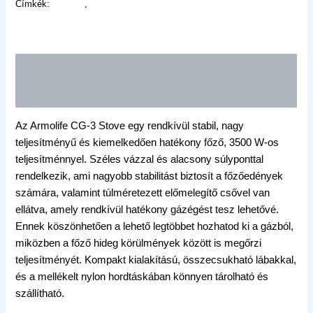
Címkék:
gázfőző
,
trakker
Leírás
További információk
Az Armolife CG-3 Stove egy rendkívül stabil, nagy
teljesítményű és kiemelkedően hatékony főző, 3500 W-os
teljesítménnyel. Széles vázzal és alacsony súlyponttal
rendelkezik, ami nagyobb stabilitást biztosít a főzőedények
számára, valamint túlméretezett előmelegítő csővel van
ellátva, amely rendkívül hatékony gázégést tesz lehetővé.
Ennek köszönhetően a lehető legtöbbet hozhatod ki a gázból,
miközben a főző hideg körülmények között is megőrzi
teljesítményét. Kompakt kialakítású, összecsukható lábakkal,
és a mellékelt nylon hordtáskában könnyen tárolható és
szállítható.