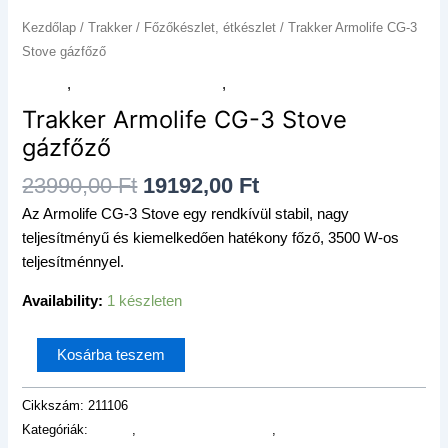
mennyiség
Kezdőlap
/
Trakker
/
Főzőkészlet, étkészlet
/ Trakker Armolife CG-3
Stove gázfőző
Akciók
,
Főzőkészlet, étkészlet
,
Trakker
Trakker Armolife CG-3 Stove
gázfőző
23990,00
Ft
19192,00
Ft
Az Armolife CG-3 Stove egy rendkívül stabil, nagy
teljesítményű és kiemelkedően hatékony főző, 3500 W-os
teljesítménnyel.
Availability:
1 készleten
Kosárba teszem
Cikkszám:
211106
Kategóriák:
Akciók
,
Főzőkészlet, étkészlet
,
Trakker