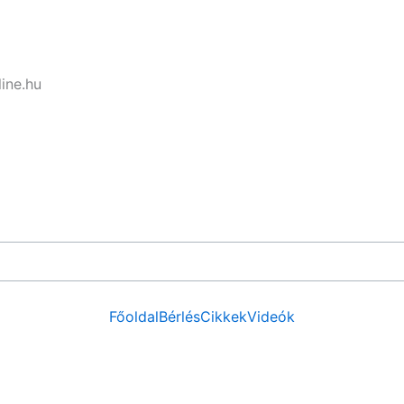
ine.hu
Főoldal
Bérlés
Cikkek
Videók