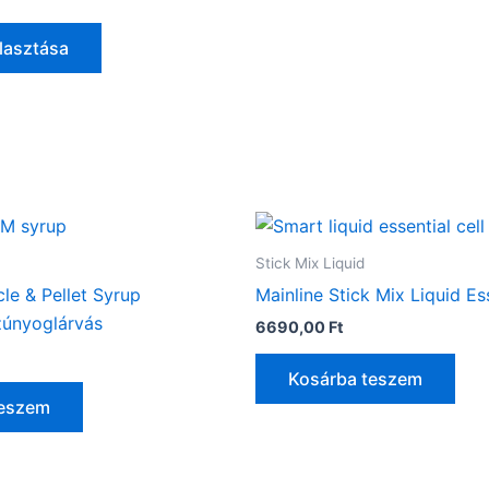
a
termékoldalon
lasztása
választhatók
ki
Stick Mix Liquid
cle & Pellet Syrup
Mainline Stick Mix Liquid Ess
únyoglárvás
6690,00
Ft
Kosárba teszem
teszem