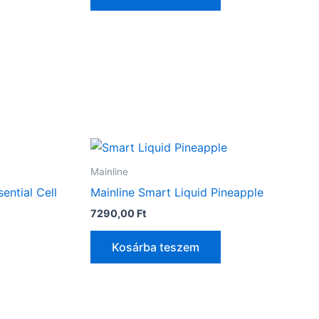
Mainline
ential Cell
Mainline Smart Liquid Pineapple
7290,00
Ft
Kosárba teszem