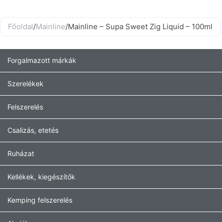
Főoldal
/
Mainline
/
Mainline – Supa Sweet Zig Liquid – 100ml
Forgalmazott márkák
Szerelékek
Felszerelés
Csalizás, etetés
Ruházat
Kellékek, kiegészítők
Kemping felszerelés