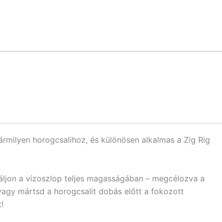
rmilyen horogcsalihoz, és különösen alkalmas a Zig Rig
ndáljon a vízoszlop teljes magasságában – megcélozva a
 vagy mártsd a horogcsalit dobás előtt a fokozott
!