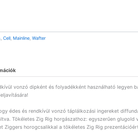
s
,
Cell
,
Mainline
,
Wafter
rmációk
kívül vonzó dipként és folyadékként használható legyen bá
ljavítására!
hogy édes és rendkívül vonzó táplálkozási ingereket diffu
iváltva. Tökéletes Zig Rig horgászathoz: egyszerűen glugold
Ziggers horogcsalikkal a tökéletes Zig Rig prezentációért