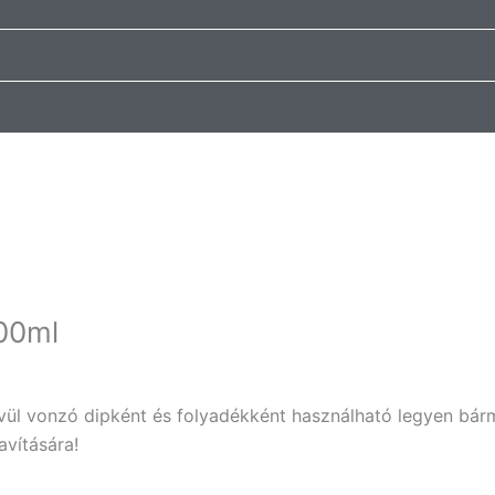
100ml
vül vonzó dipként és folyadékként használható legyen bárm
avítására!