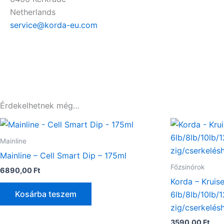
Netherlands
service@korda-eu.com
Érdekelhetnek még…
Mainline
Mainline – Cell Smart Dip – 175ml
Főzsinórok
6890,00
Ft
Korda – Kruise
Kosárba teszem
6lb/8lb/10lb/1
zig/cserkelés
3590,00
Ft