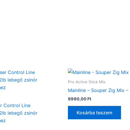
Ennek
a
Pro Active Stick Mix
terméknek
Mainline – Souper Zig Mix –
több
9990,00
Ft
variációja
r Control Line
van.
Kosárba teszem
2lb lebegő zsinór
A
hez
változatok