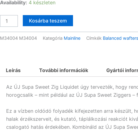
Mainline
Availability:
4 készleten
-
Supa
Kosárba teszem
Sweet
Zig
M34004
M34004
Kategória
Mainline
Címkék
Balanced wafter
Liquid
-
100ml
mennyiség
Leírás
További információk
Gyártói info
Az ÚJ Supa Sweet Zig Liquidet úgy tervezték, hogy rend
horogcsalik – mint például az ÚJ Supa Sweet Ziggers – fe
Ez a vízben oldódó folyadék kifejezetten arra készült, 
halak érzékszerveit, és kutató, táplálkozási reakciót k
csalogató hatás érdekében. Kombináld az ÚJ Supa Sweet 