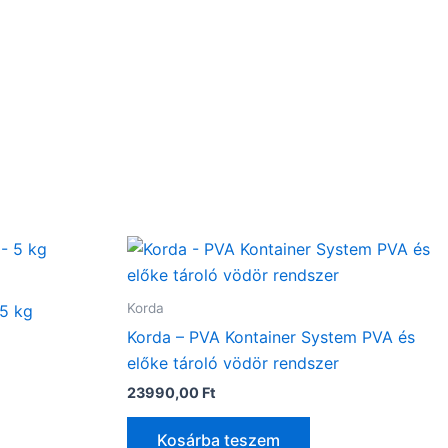
Korda
 5 kg
Korda – PVA Kontainer System PVA és
előke tároló vödör rendszer
23990,00
Ft
Kosárba teszem