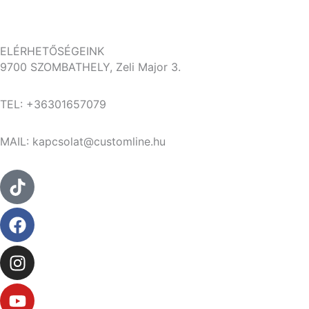
ELÉRHETŐSÉGEINK
9700 SZOMBATHELY, Zeli Major 3.
TEL: +36301657079
MAIL: kapcsolat@customline.hu
Tiktok
Facebook
Instagram
Youtube