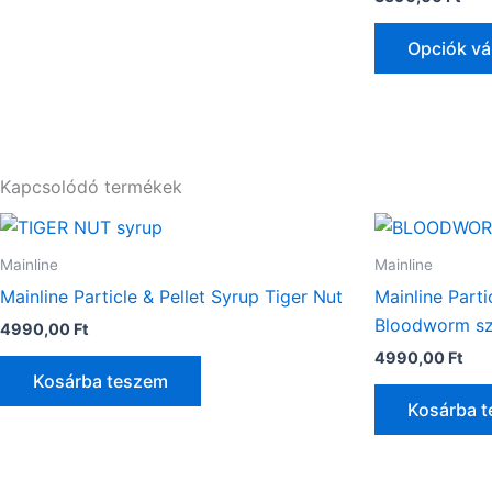
Opciók vá
Kapcsolódó termékek
Mainline
Mainline
Mainline Particle & Pellet Syrup Tiger Nut
Mainline Parti
Bloodworm sz
4990,00
Ft
4990,00
Ft
Kosárba teszem
Kosárba 