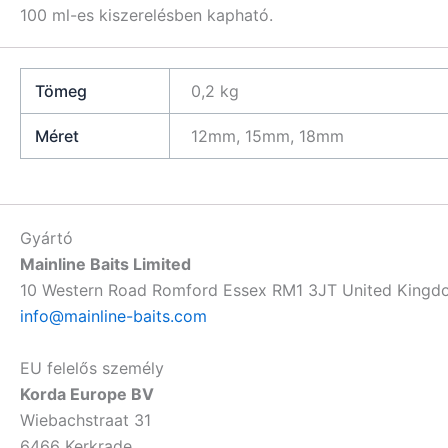
100 ml-es kiszerelésben kapható.
Tömeg
0,2 kg
Méret
12mm, 15mm, 18mm
Gyártó
Mainline Baits Limited
10 Western Road Romford Essex RM1 3JT United Kingd
info@mainline-baits.com
EU felelős személy
Korda Europe BV
Wiebachstraat 31
6466 Kerkrade