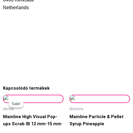
Netherlands
service@korda-eu.com
Kapcsolódó termékek
Original
Current
Ennek
price
price
Sale!
Sale!
a
Akciók
Mainline
was:
is:
terméknek
Mainline High Visual Pop-
Mainline Particle & Pellet
4890,00 Ft.
3990,00 Ft.
több
ups Scrab IB 12 mm-15 mm
Syrup Pineapple
variációja