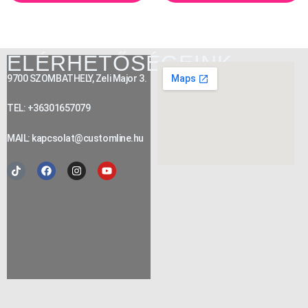
ELÉRHETŐSÉGEINK
9700 SZOMBATHELY, Zeli Major 3.
TEL: +36301657079
MAIL: kapcsolat@customline.hu
Tiktok
Facebook
Instagram
Youtube