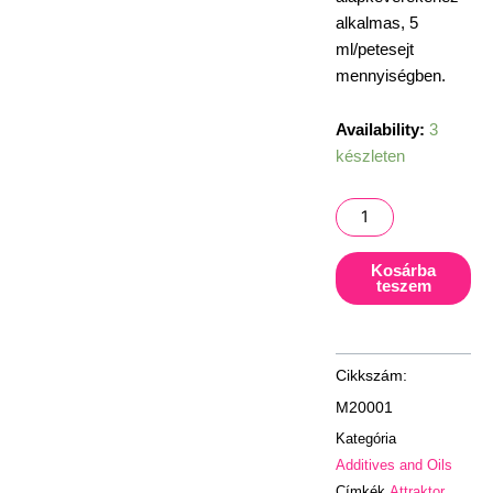
alkalmas, 5
ml/petesejt
mennyiségben.
Mainline
Availability:
3
Oils
készleten
Feed
Inducing
Fosoil
mennyiség
Kosárba
teszem
M20001
Kategória
Additives and Oils
Címkék
Attraktor
,