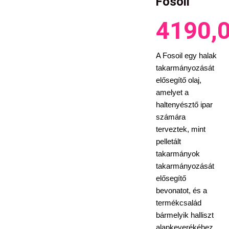
Fosoil
4190,
A Fosoil egy halak
takarmányozását
elősegítő olaj,
amelyet a
haltenyésztő ipar
számára
terveztek, mint
pelletált
takarmányok
takarmányozását
elősegítő
bevonatot, és a
termékcsalád
bármelyik halliszt
alapkeverékéhez