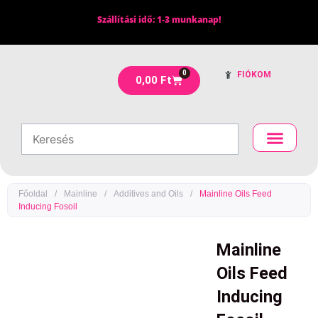
Skip
Szállítási idő: 1-3 munkanap!
to
content
0
FIÓKOM
Kosár
0,00
Ft
Főoldal
/
Mainline
/
Additives and Oils
/
Mainline Oils Feed
Inducing Fosoil
Mainline
Oils Feed
Inducing