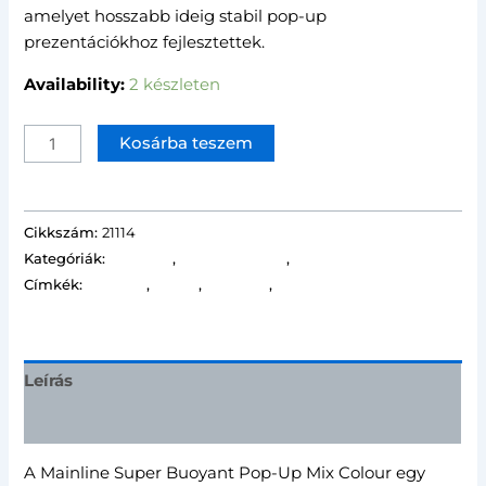
amelyet hosszabb ideig stabil pop-up
prezentációkhoz fejlesztettek.
Availability:
2 készleten
Kosárba teszem
Cikkszám:
21114
Kategóriák:
Mainline
,
Super Bouyant
,
Újdonságok
Címkék:
buoyant
,
isofish
,
Mainline
,
Pop-up
Leírás
További információk
A Mainline Super Buoyant Pop-Up Mix Colour egy