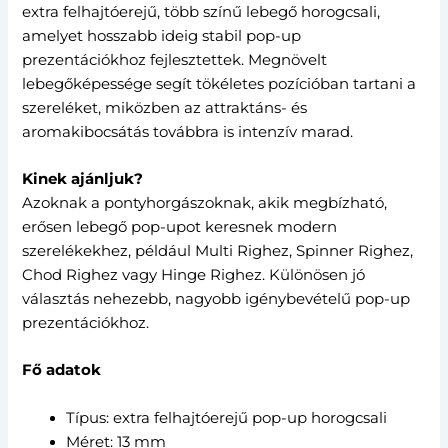
extra felhajtóerejű, több színű lebegő horogcsali,
amelyet hosszabb ideig stabil pop-up
prezentációkhoz fejlesztettek. Megnövelt
lebegőképessége segít tökéletes pozícióban tartani a
szereléket, miközben az attraktáns- és
aromakibocsátás továbbra is intenzív marad.
Kinek ajánljuk?
Azoknak a pontyhorgászoknak, akik megbízható,
erősen lebegő pop-upot keresnek modern
szerelékekhez, például Multi Righez, Spinner Righez,
Chod Righez vagy Hinge Righez. Különösen jó
választás nehezebb, nagyobb igénybevételű pop-up
prezentációkhoz.
Fő adatok
Típus: extra felhajtóerejű pop-up horogcsali
Méret: 13 mm