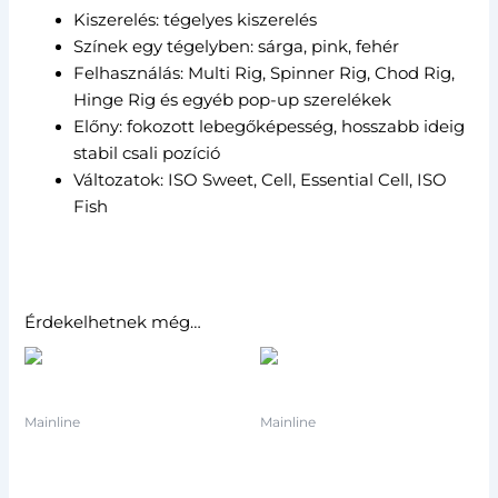
Kiszerelés: tégelyes kiszerelés
Színek egy tégelyben: sárga, pink, fehér
Felhasználás: Multi Rig, Spinner Rig, Chod Rig,
Hinge Rig és egyéb pop-up szerelékek
Előny: fokozott lebegőképesség, hosszabb ideig
stabil csali pozíció
Változatok: ISO Sweet, Cell, Essential Cell, ISO
Fish
Érdekelhetnek még…
Mainline
Mainline
Mainline Smart Liquid
Mainline – Iso Sweet
ISO Fish
Smart Dip – 175ml