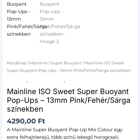
Ups
-
13mm
Pink/Fehér/Sárga
színekben
mennyiség
Kezdőlap
/
Mainline
/
Super Bouyant
/ Mainline ISO Sweet
Super Buoyant Pop-Ups – 13mm Pink/Fehér/Sárga színekben
Mainline
,
Super Bouyant
,
Újdonságok
Mainline ISO Sweet Super Buoyant
Pop-Ups – 13mm Pink/Fehér/Sárga
színekben
4290,00
Ft
A Mainline Super Buoyant Pop-Up Mix Colour egy
extra felhajtóerejű, több színű lebegő horogcsali,