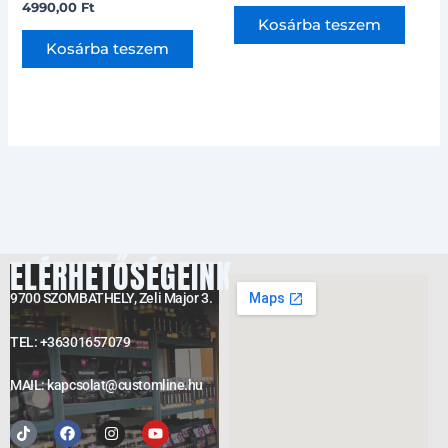
4990,00
Ft
Kosárba teszem
Kosárba teszem
ELÉRHETŐSÉGEINK
9700 SZOMBATHELY, Zeli Major 3.
TEL: +36301657079
MAIL: kapcsolat@customline.hu
Tiktok
Facebook
Instagram
Youtube