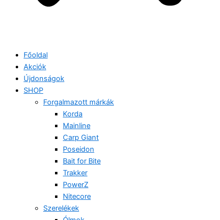
Főoldal
Akciók
Újdonságok
SHOP
Forgalmazott márkák
Korda
Mainline
Carp Giant
Poseidon
Bait for Bite
Trakker
PowerZ
Nitecore
Szerelékek
Ólmok