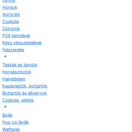
Ólmok
Horgok
Aprócikk
Csalizás
Zsinórok
PVA termékek
Kész végszerelékek
Felszerelés
Táskák és tárolók
Horgászbotok
Halvédelem
Kapásjelzők, bottartók
Bottartók és állványok
Csalizás, etetés
Bojlik
Pop Up Bojlik
Wafterek