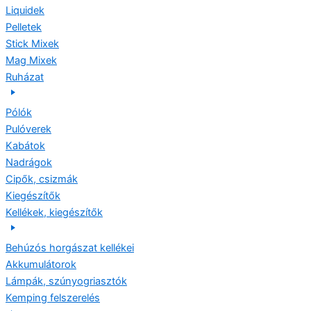
Liquidek
Pelletek
Stick Mixek
Mag Mixek
Ruházat
Pólók
Pulóverek
Kabátok
Nadrágok
Cipők, csizmák
Kiegészítők
Kellékek, kiegészítők
Behúzós horgászat kellékei
Akkumulátorok
Lámpák, szúnyogriasztók
Kemping felszerelés