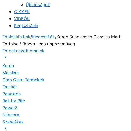
Újdonságok
CIKKEK
VIDEÓK
Regisztráció
Főoldal
/
Ruhák
/
Kiegészítők
/
Korda Sunglasses Classics Matt
Tortoise / Brown Lens napszemüveg
Forgalmazott márkák
Korda
Mainline
Carp Giant Termékek
Trakker
Poseidon
Bait for Bite
PowerZ
Nitecore
Szerelékek