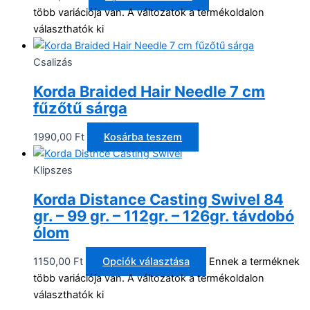
több variációja van. A változatok a termékoldalon
választhatók ki
Csalizás
Korda Braided Hair Needle 7 cm
fűzőtű sárga
1990,00
Ft
Kosárba teszem
Klipszes
Korda Distance Casting Swivel 84
gr. – 99 gr. – 112gr. – 126gr. távdobó
ólom
1150,00
Ft
Opciók választása
Ennek a terméknek
több variációja van. A változatok a termékoldalon
választhatók ki