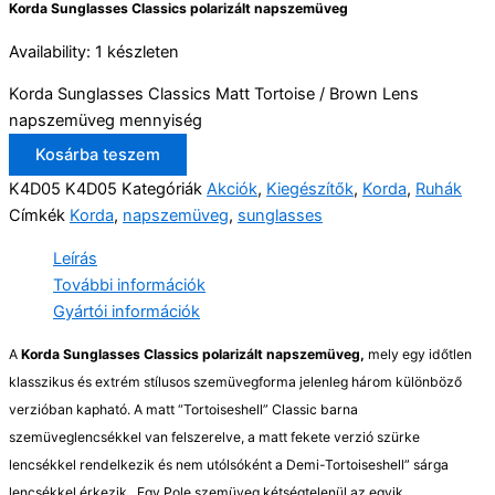
Korda Sunglasses Classics polarizált napszemüveg
Availability:
1 készleten
Korda Sunglasses Classics Matt Tortoise / Brown Lens
napszemüveg mennyiség
Kosárba teszem
K4D05
K4D05
Kategóriák
Akciók
,
Kiegészítők
,
Korda
,
Ruhák
Címkék
Korda
,
napszemüveg
,
sunglasses
Leírás
További információk
Gyártói információk
A
Korda Sunglasses Classics polarizált napszemüveg,
mely egy időtlen
klasszikus és extrém stílusos szemüvegforma jelenleg három különböző
verzióban kapható. A matt “Tortoiseshell” Classic barna
szemüveglencsékkel van felszerelve, a matt fekete verzió szürke
lencsékkel rendelkezik és nem utólsóként a Demi-Tortoiseshell” sárga
lencsékkel érkezik. Egy Pole szemüveg kétségtelenül az egyik