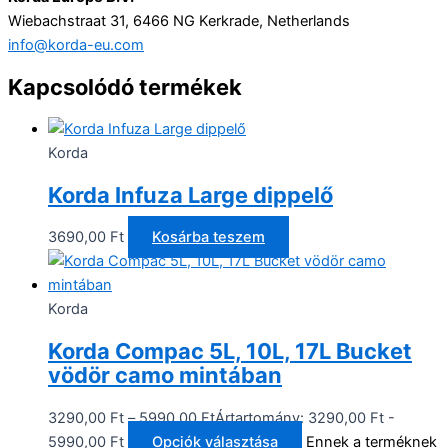
Wiebachstraat 31, 6466 NG Kerkrade, Netherlands
info@korda-eu.com
Kapcsolódó termékek
Korda
Korda Infuza Large dippelő
3690,00
Ft
Kosárba teszem
Korda
Korda Compac 5L, 10L, 17L Bucket
vödör camo mintában
3290,00
Ft
–
5990,00
Ft
Ártartomány: 3290,00 Ft -
5990,00 Ft
Opciók választása
Ennek a terméknek