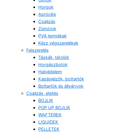
Horgok
Aprócikk
Csalizás
Zsinórok
PVA termékek
Kész végszerelékek
Felszerelés
Táskák, tárolók
Horgászbotok
Halvédelem
Kapásjelzők, bottartók
Bottartók és állványok
Csalizás, etetés
BOJLIK
POP UP BOJLIK
WAFTEREK
LIQUIDEK
PELLETEK