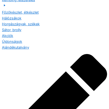
Kemping felszerelés
Főzőkészlet, étkészlet
Hálózsákok
Horgászágyak, székek
Sátor, brolly
Akciók
Újdonságok
Ajándékutalvány