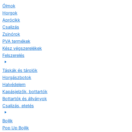
Ólmok
Horgok
Aprócikk
Csalizás
Zsinórok
PVA termékek
Kész végszerelékek
Felszerelés
Táskák és tárolók
Horgászbotok
Halvédelem
Kapásjelzők, bottartók
Bottartók és állványok
Csalizás, etetés
Bojlik
Pop Up Bojlik