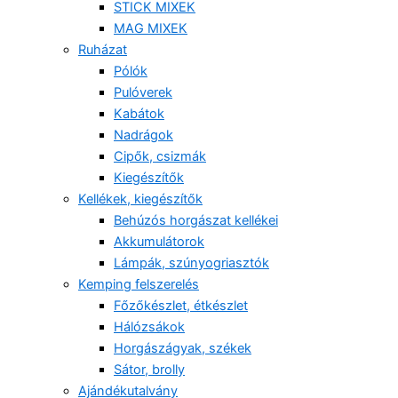
STICK MIXEK
MAG MIXEK
Ruházat
Pólók
Pulóverek
Kabátok
Nadrágok
Cipők, csizmák
Kiegészítők
Kellékek, kiegészítők
Behúzós horgászat kellékei
Akkumulátorok
Lámpák, szúnyogriasztók
Kemping felszerelés
Főzőkészlet, étkészlet
Hálózsákok
Horgászágyak, székek
Sátor, brolly
Ajándékutalvány