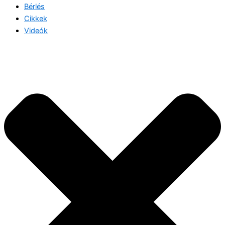
Bérlés
Cikkek
Videók