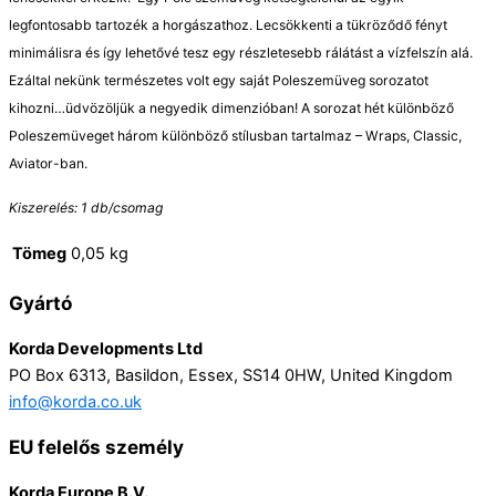
legfontosabb tartozék a horgászathoz. Lecsökkenti a tükröződő fényt
minimálisra és így lehetővé tesz egy részletesebb rálátást a vízfelszín alá.
Ezáltal nekünk természetes volt egy saját Poleszemüveg sorozatot
kihozni…üdvözöljük a negyedik dimenzióban! A sorozat hét különböző
Poleszemüveget három különböző stílusban tartalmaz – Wraps, Classic,
Aviator-ban.
Kiszerelés: 1 db/csomag
Tömeg
0,05 kg
Gyártó
Korda Developments Ltd
PO Box 6313, Basildon, Essex, SS14 0HW, United Kingdom
info@korda.co.uk
EU felelős személy
Korda Europe B.V.