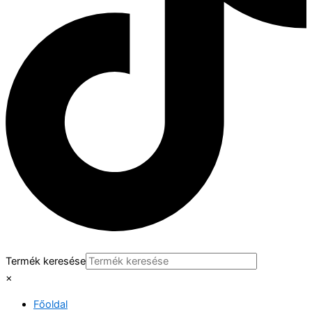
Termék keresése
×
Főoldal