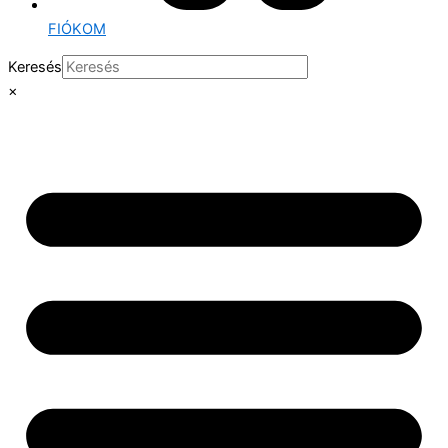
FIÓKOM
Keresés
×