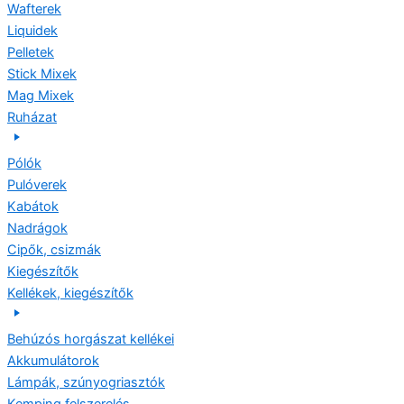
Wafterek
Liquidek
Pelletek
Stick Mixek
Mag Mixek
Ruházat
Pólók
Pulóverek
Kabátok
Nadrágok
Cipők, csizmák
Kiegészítők
Kellékek, kiegészítők
Behúzós horgászat kellékei
Akkumulátorok
Lámpák, szúnyogriasztók