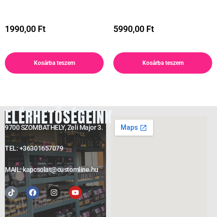
1990,00
Ft
5990,00
Ft
Kosárba teszem
Kosárba teszem
ELÉRHETŐSÉGEINK
9700 SZOMBATHELY, Zeli Major 3.
TEL: +36301657079
MAIL: kapcsolat@customline.hu
Tiktok
Facebook
Instagram
Youtube