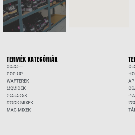
TERMÉK KATEGÓRIÁK
TE
BOJLI
ÓL
POP UP
HO
WAFTEREK
AP
LIQUIDEK
CS
PELLETEK
PV
STICK MIXEK
ZS
MAG MIXEK
TÁ