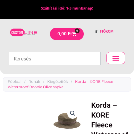
Skip
Szállítási idő: 1-3 munkanap!
to
content
0
FIÓKOM
Kosár
0,00
Ft
Főoldal
/
Ruhák
/
Kiegészítők
/
Korda – KORE Fleece
Waterproof Boonie Olive sapka
Korda –
KORE
Fleece