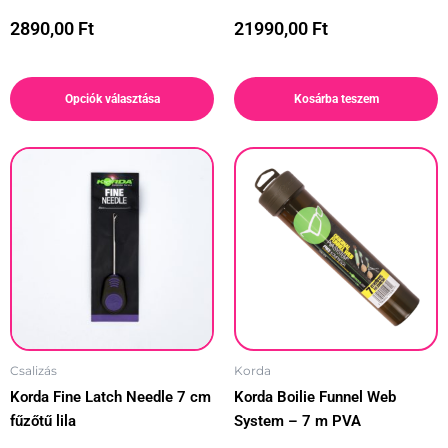
2890,00
Ft
21990,00
Ft
Opciók választása
Kosárba teszem
Csalizás
Korda
Korda Fine Latch Needle 7 cm
Korda Boilie Funnel Web
fűzőtű lila
System – 7 m PVA