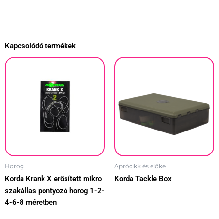
Kapcsolódó termékek
Ennek
a
terméknek
több
variációja
van.
A
változatok
a
Horog
Aprócikk és előke
termékoldalon
Korda Krank X erősített mikro
Korda Tackle Box
választhatók
szakállas pontyozó horog 1-2-
ki
4-6-8 méretben