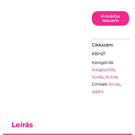
KORE
Fleece
Kosárba
Waterproof
teszem
Boonie
Olive
sapka
mennyiség
KBH21
Kategóriák
Kiegészítők
,
Korda
,
Ruhák
Címkék
Korda
,
sapka
Leírás