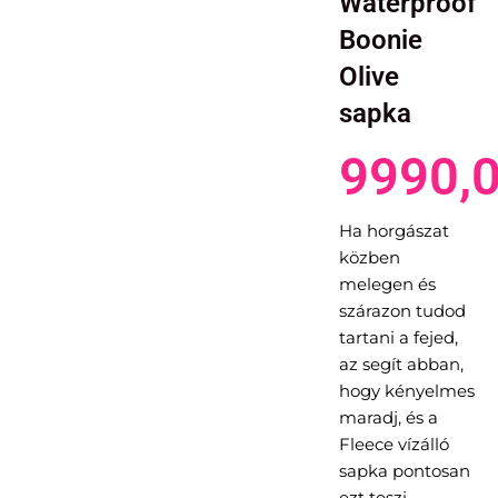
Waterproof
Boonie
Olive
sapka
9990,
Ha horgászat
közben
melegen és
szárazon tudod
tartani a fejed,
az segít abban,
hogy kényelmes
maradj, és a
Fleece vízálló
sapka pontosan
ezt teszi.