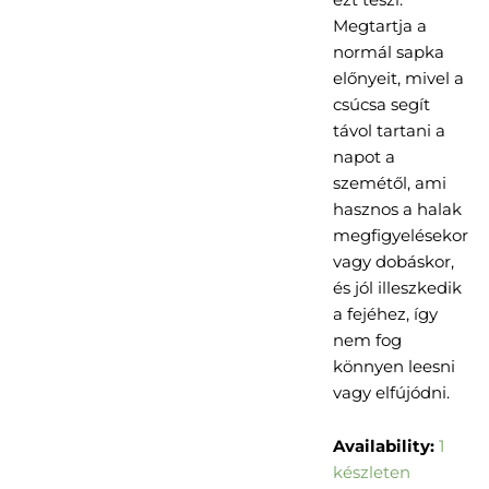
Megtartja a
normál sapka
előnyeit, mivel a
csúcsa segít
távol tartani a
napot a
szemétől, ami
hasznos a halak
megfigyelésekor
vagy dobáskor,
és jól illeszkedik
a fejéhez, így
nem fog
könnyen leesni
vagy elfújódni.
Korda
Availability:
1
-
készleten