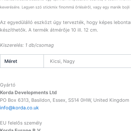
keverésére. Legyen szó stickmix finommá őrléséről, vagy egy marék bojli 
Az egyedülálló eszközt úgy tervezték, hogy képes lebontani
készíthetők. A termék átmérője 10 ill. 12 cm.
Kiszerelés: 1 db/csomag
Méret
Kicsi, Nagy
Gyártó
Korda Developments Ltd
PO Box 6313, Basildon, Essex, SS14 0HW, United Kingdom
info@korda.co.uk
EU felelős személy
Korda Europe B.V.