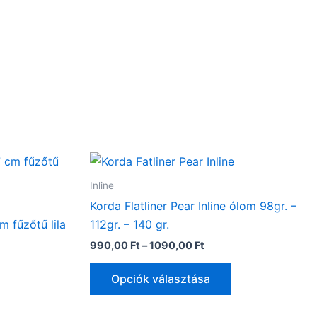
Ártartomány:
Ennek
990,00 Ft
a
-
Inline
1090,00 Ft
terméknek
Korda Flatliner Pear Inline ólom 98gr. –
több
m fűzőtű lila
112gr. – 140 gr.
variációja
990,00
Ft
–
1090,00
Ft
van.
A
Opciók választása
változatok
a