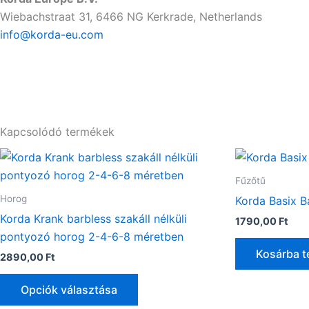
Wiebachstraat 31, 6466 NG Kerkrade, Netherlands
info@korda-eu.com
Kapcsolódó termékek
Ennek
a
Fűzőtű
terméknek
Horog
Korda Basix B
több
Korda Krank barbless szakáll nélküli
1790,00
Ft
variációja
pontyozó horog 2-4-6-8 méretben
van.
Kosárba 
2890,00
Ft
A
változatok
Opciók választása
a