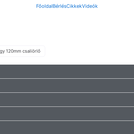
Főoldal
Bérlés
Cikkek
Videók
gy 120mm csaliörlő