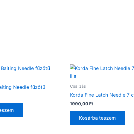
Csalizás
aiting Needle fűzőtű
Korda Fine Latch Needle 7 c
1990,00
Ft
teszem
Kosárba teszem