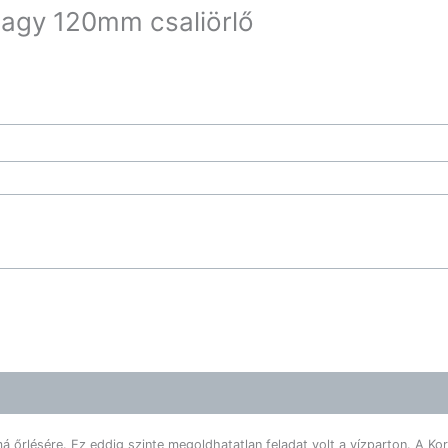
nagy 120mm csaliörlő
má őrlésére. Ez eddig szinte megoldhatatlan feladat volt a vízparton. A K