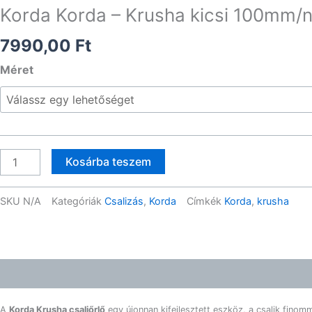
Korda Korda – Krusha kicsi 100mm/
7990,00
Ft
Korda
Méret
Korda
-
Krusha
kicsi
100mm/nagy
Kosárba teszem
120mm
csaliörlő
SKU
N/A
Kategóriák
Csalizás
,
Korda
Címkék
Korda
,
krusha
mennyiség
Leírás
További információk
Gyártói információk
A
Korda Krusha csaliőrlő
egy újonnan kifejlesztett eszköz, a csalik finom