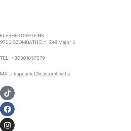
termékoldalon
választhatók
ki
ELÉRHETŐSÉGEINK
9700 SZOMBATHELY, Zeli Major 3.
TEL: +36301657079
MAIL: kapcsolat@customline.hu
Tiktok
Facebook
Instagram
Youtube