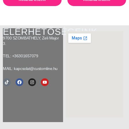
ELÉRHETŐSÉGEINK
9700 SZOMBATHELY, Zeli Major
3.
TEL: +36301657079
MAIL: kapcsolat@customline.hu
Tiktok
Facebook
Instagram
Youtube