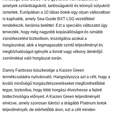
amelyek szilárdságukról, tartósságukról és könnyű súlyukról
ismertek. Európában a 10 lábas botok egy olyan változatban
is kaphatók, amely Sea-Guide BXT LSG vezetőkkel
rendelkezik, kerámia betéttel. Ezt a speciális változatot úgy
tervezték, hogy még nagyobb kopásállóságot és simább
zsinórkezelést biztosítson, kiszolgálva azokat a
horgászokat, akik a legmagasabb szintű teljesítményt és
megbízhatóságot igénylik a fonott vagy vékony átmérőjű
zsinórokkal való horgászat során.
Danny Fairbrass büszkesége a Kaizen Green
termékcsaládra nyilvánvaló. Hangsúlyozza azt a célt, hogy a
kiváló minőségű horgászfelszereléseket megfizethetőbbé
tegye, biztosítva, hogy több horgász élvezhesse a fejlett
bottechnológia előnyeit. A Kaizen Green teljesítményét
elnézve, amely szorosan tükrözi a drágább Platinum botok
teljesítményét, de elérhetőbb áron, ezt a célt minden