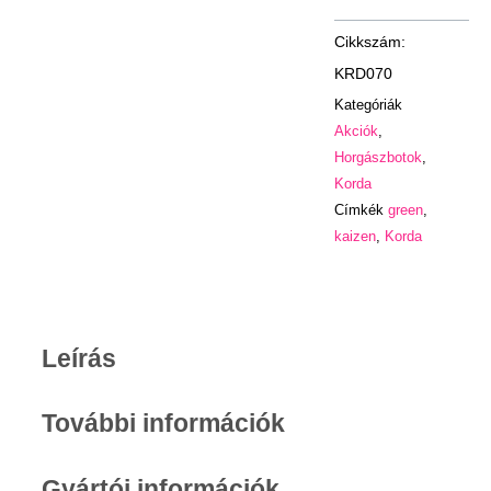
4
lb
C
KRD070
bojlis
Kategóriák
bot
Akciók
,
(3
Horgászbotok
,
m)
Korda
kerámia
Címkék
green
,
gyűrűkkel
kaizen
,
Korda
mennyiség
Leírás
További információk
Gyártói információk