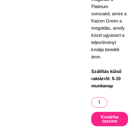
Platinum
sorozatot, amire a
Kaizen Green a
megoldás, amely
közel ugyanazt a
teljesítményt
kínálja töredék
áron.
Szállítás külső
raktárról: 5-10
munkanap
Korda
Kaizen
Green
Kosárba
teszem
10
ft