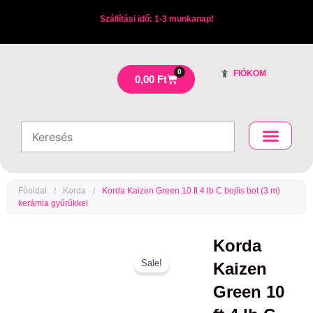
Skip
Szállítási idő: 1-3 munkanap!
to
content
0
FIÓKOM
Kosár
0,00
Ft
Főoldal
/
Korda
/
Korda Kaizen Green 10 ft 4 lb C bojlis bot (3 m)
kerámia gyűrűkkel
Korda
Sale!
Kaizen
Green 10