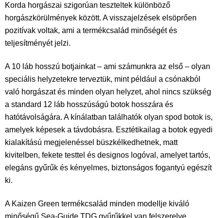
Korda horgászai szigorúan teszteltek különböző
horgászkörülmények között. A visszajelzések elsöprően
pozitívak voltak, ami a termékcsalád minőségét és
teljesítményét jelzi.
A 10 láb hosszú botjainkat – ami számunkra az első – olyan
speciális helyzetekre terveztük, mint például a csónakból
való horgászat és minden olyan helyzet, ahol nincs szükség
a standard 12 láb hosszúságú botok hosszára és
hatótávolságára. A kínálatban találhatók olyan spod botok is,
amelyek képesek a távdobásra. Esztétikailag a botok egyedi
kialakítású megjelenéssel büszkélkedhetnek, matt
kivitelben, fekete testtel és designos logóval, amelyet tartós,
elegáns gyűrűk és kényelmes, biztonságos fogantyú egészít
ki.
A Kaizen Green termékcsalád minden modellje kiváló
minőségű Sea-Guide TDG gyűrűkkel van felszerelve,