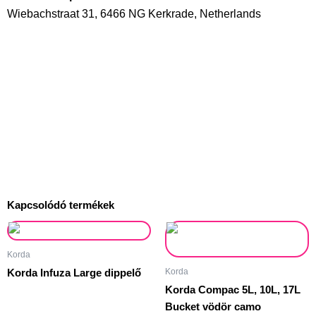
Wiebachstraat 31, 6466 NG Kerkrade, Netherlands
info@korda-eu.com
Kapcsolódó termékek
Ár
Ennek
32
a
Korda
-
terméknek
Korda
Korda Infuza Large dippelő
59
több
Korda Compac 5L, 10L, 17L
variációja
Bucket vödör camo
van.