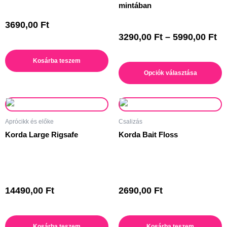
mintában
A
változatok
3690,00
Ft
a
3290,00
Ft
–
5990,00
Ft
termékoldalon
választhatók
Kosárba teszem
ki
Opciók választása
Aprócikk és előke
Csalizás
Korda Large Rigsafe
Korda Bait Floss
14490,00
Ft
2690,00
Ft
Kosárba teszem
Kosárba teszem