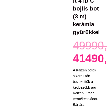
ft 4 lb C
bojlis bot
(3 m)
kerámia
gyűrűkkel
Origin
Curre
49990
41490
price
price
was:
is:
A Kaizen botok
sikere után
49990,
41490,
bevezettük a
kedvezőbb árú
Kaizen Green
termékcsaládot.
Bár ára