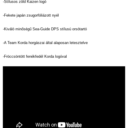
-Stílusos zöld Kaizen logó
-Fekete japán zsugorfóliázott nyél
-Kiváló minőségű Sea-Guide DPS stílusú orsótartó
-A Team Korda horgászai által alaposan letesztelve
-Fröccsöntött fenékfedél Korda logóval