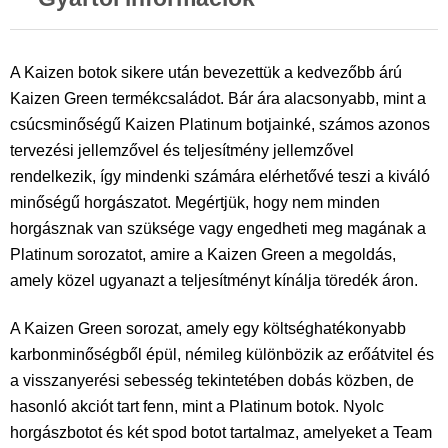
A Kaizen botok sikere után bevezettük a kedvezőbb árú
Kaizen Green termékcsaládot. Bár ára alacsonyabb, mint a
csúcsminőségű Kaizen Platinum botjainké, számos azonos
tervezési jellemzővel és teljesítmény jellemzővel
rendelkezik, így mindenki számára elérhetővé teszi a kiváló
minőségű horgászatot. Megértjük, hogy nem minden
horgásznak van szüksége vagy engedheti meg magának a
Platinum sorozatot, amire a Kaizen Green a megoldás,
amely közel ugyanazt a teljesítményt kínálja töredék áron.
A Kaizen Green sorozat, amely egy költséghatékonyabb
karbonminőségből épül, némileg különbözik az erőátvitel és
a visszanyerési sebesség tekintetében dobás közben, de
hasonló akciót tart fenn, mint a Platinum botok. Nyolc
horgászbotot és két spod botot tartalmaz, amelyeket a Team