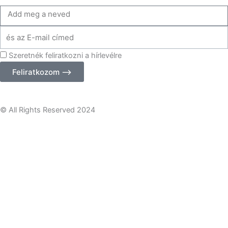
Add
meg
Add
a
meg
neve
Szeretnék feliratkozni a hírlevélre
az
email
Feliratkozom ⟶
címed
© All Rights Reserved 2024