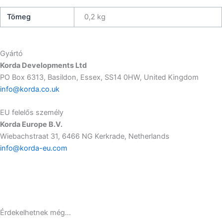
Tömeg
0,2 kg
Gyártó
Korda Developments Ltd
PO Box 6313, Basildon, Essex, SS14 0HW, United Kingdom
info@korda.co.uk
EU felelős személy
Korda Europe B.V.
Wiebachstraat 31, 6466 NG Kerkrade, Netherlands
info@korda-eu.com
Érdekelhetnek még…