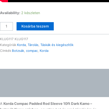
Korda
Availability:
2 készleten
Compac
Padded
Kosárba teszem
Rod
Sleeve
KLUG117
KLUG117
10ft
Kategóriák
Korda
,
Tárolás
,
Táskák és kiegészítők
Dark
Címkék
Botzsák
,
compac
,
Korda
Kamo
3m
botzsák
mennyiség
Leírás
További információk
Gyártói információk
A
Korda Compac Padded Rod Sleeve 10ft Dark Kamo –