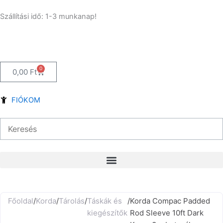
Skip
Szállítási idő: 1-3 munkanap!
to
content
0
Kosár
0,00
Ft
FIÓKOM
Főoldal
/
Korda
/
Tárolás
/
Táskák és
/
Korda Compac Padded
kiegészítők
Rod Sleeve 10ft Dark