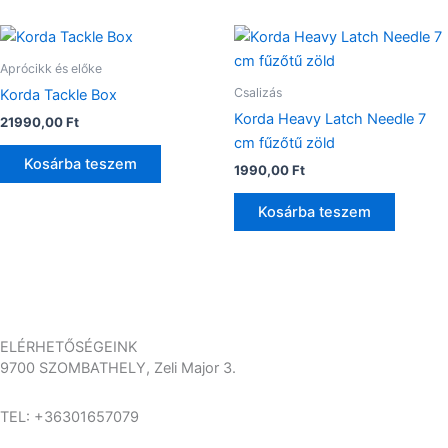
termékoldalon
termé
választhatók
válas
ki
ki
Aprócikk és előke
Csalizás
Korda Tackle Box
Korda Heavy Latch Needle 7
21990,00
Ft
cm fűzőtű zöld
Kosárba teszem
1990,00
Ft
Kosárba teszem
ELÉRHETŐSÉGEINK
9700 SZOMBATHELY, Zeli Major 3.
TEL: +36301657079