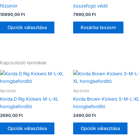
A
főzsinór
összefogó védő
változatok
10990,00
Ft
7990,00
Ft
a
termékoldalon
Opciók választása
Kosárba teszem
választhatók
ki
Kapcsolódó termékek
Ennek
Enne
a
a
terméknek
termé
Aprócikk
Aprócikk
több
több
Korda D Rig Kickers M-L-XL
Korda Brown Kickers S-M-L-XL
variációja
variác
horogbefordító
horogbefordító
van.
van.
2690,00
Ft
2490,00
Ft
A
A
változatok
válto
Opciók választása
Opciók választása
a
a