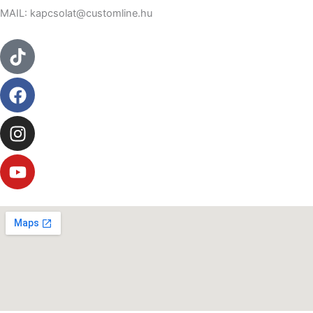
MAIL: kapcsolat@customline.hu
Tiktok
Facebook
Instagram
Youtube