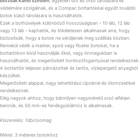
botzsák Kamo színben
, egyetlen bot és orsó tárolására és
védelmére szolgálnak, és a Compac bottartókkal együtt további
botok külső tárolására is használhatók.
Ezek a bothüvelyek különböző hosszúságban – 10 láb, 12 láb
vagy 13 láb – kaphatók, és tökéletesen alkalmasak arra, hogy
biztosítsák, hogy a botok ne sérüljenek meg szállítás közben.
Remekül védik a marker, spod vagy floater botokat, ha a
bottartókon kívül használják őket, vagy önmagukban is
használhatók, és megerősített hordozófogantyúval rendelkeznek.
A bottartók teljesen párnázottak és tartós, vízlepergető anyagból
készültek.
Megerősített alappal, nagy teherbírású cipzárral és ólomzsebbel
rendelkeznek.
Elég nagyok ahhoz, hogy bármilyen nagyméretű orsó elférjen
bennük, és 50 mm-es fenékgyűrűkhöz is alkalmasak.
Kiszerelés: 1db/csomag
Méret: 3 méteres botokhoz