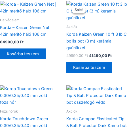
Original
Current
price
price
Sale!
Sale!
was:
is:
49990,00 Ft.
41490,0
Halvédelem
Akciók
Korda – Kaizen Green Net |
42in merítő háló 106 cm
Korda Kaizen Green 10 ft 3 lb C
bojlis bot (3 m) kerámia
64990,00
Ft
gyűrűkkel
Kosárba teszem
49990,00
Ft
41490,00
Ft
Kosárba teszem
Ennek
a
terméknek
több
Főzsinórok
Akciók
variációja
Korda Touchdown Green
Korda Compac Elasticated Tip
van.
0.30/0.35/0.40 mm zöld
& Butt Protector Dark Kamo bot