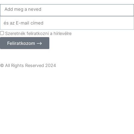
Add
meg
Add
a
meg
neve
Szeretnék feliratkozni a hírlevélre
az
email
Feliratkozom ⟶
címed
© All Rights Reserved 2024