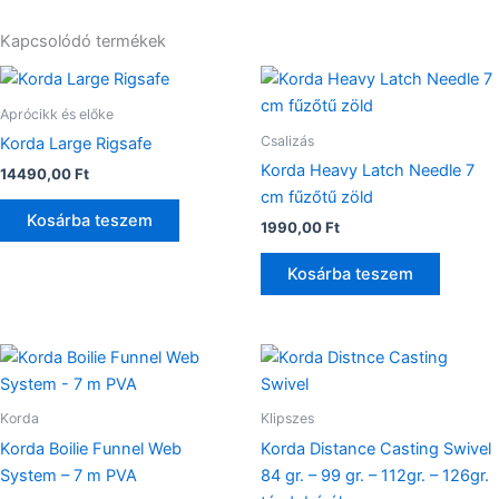
Kapcsolódó termékek
Aprócikk és előke
Csalizás
Korda Large Rigsafe
Korda Heavy Latch Needle 7
14490,00
Ft
cm fűzőtű zöld
Kosárba teszem
1990,00
Ft
Kosárba teszem
Enne
a
termé
Korda
Klipszes
több
Korda Boilie Funnel Web
Korda Distance Casting Swivel
variác
System – 7 m PVA
84 gr. – 99 gr. – 112gr. – 126gr.
van.