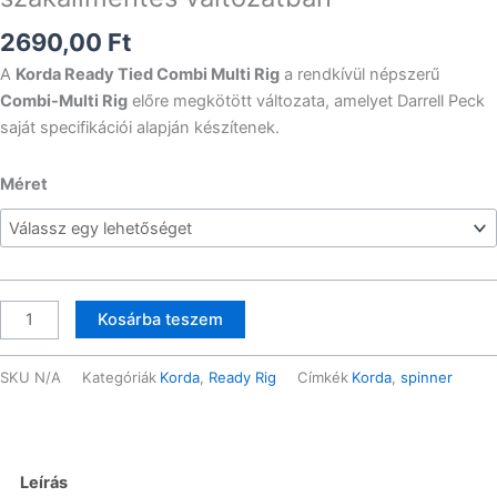
2690,00
Ft
A
Korda Ready Tied Combi Multi Rig
a rendkívül népszerű
Combi-Multi Rig
előre megkötött változata, amelyet
Darrell Peck
saját specifikációi alapján készítenek.
Korda
Méret
-
Combi
Multi
Rig
Wide
Kosárba teszem
Gape
4-
SKU
N/A
Kategóriák
Korda
,
Ready Rig
Címkék
Korda
,
spinner
6
horogméretben
előkötve
szakáll
Leírás