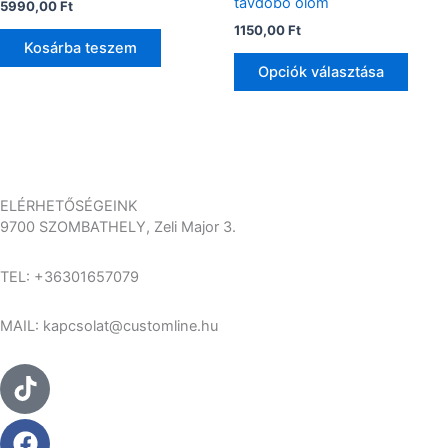
távdobó ólom
5990,00
Ft
A
1150,00
Ft
válto
Kosárba teszem
a
Opciók választása
termé
válas
ki
ELÉRHETŐSÉGEINK
9700 SZOMBATHELY, Zeli Major 3.
TEL: +36301657079
MAIL: kapcsolat@customline.hu
Tiktok
Facebook
Instagram
Youtube