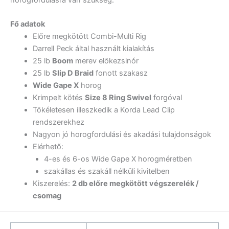
Fő adatok
Előre megkötött Combi-Multi Rig
Darrell Peck
által használt kialakítás
25 lb
Boom
merev előkezsinór
25 lb
Slip D Braid
fonott szakasz
Wide Gape X
horog
Krimpelt kötés
Size 8 Ring Swivel
forgóval
Tökéletesen illeszkedik a Korda Lead Clip
rendszerekhez
Nagyon jó horogfordulási és akadási tulajdonságok
Elérhető:
4-es és 6-os Wide Gape X horogméretben
szakállas és szakáll nélküli kivitelben
Kiszerelés:
2 db előre megkötött végszerelék /
csomag