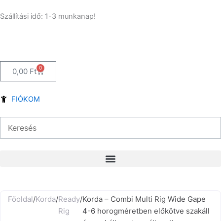
Skip
Szállítási idő: 1-3 munkanap!
to
content
0
Kosár
0,00
Ft
FIÓKOM
Főoldal
/
Korda
/
Ready
/
Korda – Combi Multi Rig Wide Gape
Rig
4-6 horogméretben előkötve szakáll