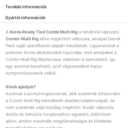
és
További információk
szakállmentes
változatban
Gyártói információk
mennyiség
A
Korda Ready Tied Combi Multi Rig
a rendkívül népszerű
Combi-Multi Rig
előre megkötött változata, amelyet
Darrell
Peck
saját specifikációi alapján készítenek. Ugyanazokat a
prémium Korda alkatrészeket használja, mint amelyeket a
Combi-Multi Rig Masterclass videóban is bemutatott, így
egy azonnal bevethető, profi végszereléket kapsz
kompromisszumok nélkül.
Kinek ajánljuk?
Azoknak a pontyhorgászoknak, akik szeretnék kihasználni
a Combi-Multi Rig kiemelkedő akadási tulajdonságait, de
nem szeretnék saját kezűleg megkötni. Kiváló választás
dobós és behúzós horgászathoz egyaránt, különösen
akkor, amikor maximális megbízhatóságra és tökéletes
horogfordulásra van szükség.